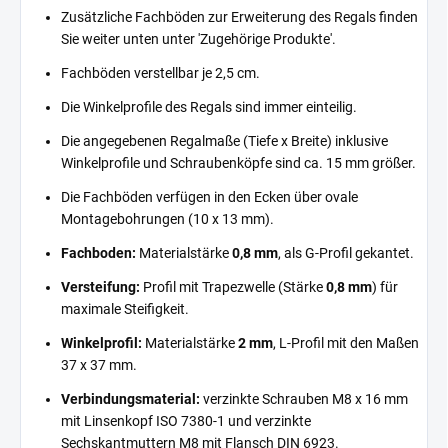
Zusätzliche Fachböden zur Erweiterung des Regals finden
Sie weiter unten unter 'Zugehörige Produkte'.
Fachböden verstellbar je 2,5 cm.
Die Winkelprofile des Regals sind immer einteilig.
Die angegebenen Regalmaße (Tiefe x Breite) inklusive
Winkelprofile und Schraubenköpfe sind ca. 15 mm größer.
Die Fachböden verfügen in den Ecken über ovale
Montagebohrungen (10 x 13 mm).
Fachboden:
Materialstärke
0,8 mm
, als G-Profil gekantet.
Versteifung:
Profil mit Trapezwelle (Stärke
0,8 mm
) für
maximale Steifigkeit.
Winkelprofil:
Materialstärke
2 mm
, L-Profil mit den Maßen
37 x 37 mm.
Verbindungsmaterial:
verzinkte Schrauben M8 x 16 mm
mit Linsenkopf ISO 7380-1 und verzinkte
Sechskantmuttern M8 mit Flansch DIN 6923.