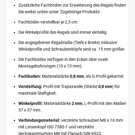
Zusätzliche Fachböden zur Erweiterung des Regals finden
Sie weiter unten unter 'Zugehörige Produkte'.
Fachböden verstellbar je 2,5 cm.
Die Winkelprofile des Regals sind immer einteilig.
Die angegebenen Regalmaße (Tiefe x Breite) inklusive
Winkelprofile und Schraubenköpfe sind ca. 15 mm größer.
Die Fachböden verfügen in den Ecken über ovale
Montagebohrungen (10 x 13 mm).
Fachboden:
Materialstärke
0,8 mm
, als G-Profil gekantet.
Versteifung:
Profil mit Trapezwelle (Stärke
0,8 mm
) für
maximale Steifigkeit.
Winkelprofil:
Materialstärke
2 mm
, L-Profil mit den Maßen
37 x 37 mm.
Verbindungsmaterial:
verzinkte Schrauben M8 x 16 mm
mit Linsenkopf ISO 7380-1 und verzinkte
Sechskantmuttern M8 mit Flansch DIN 6923.