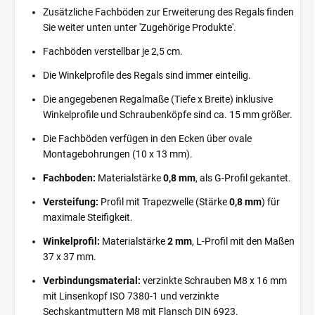
Zusätzliche Fachböden zur Erweiterung des Regals finden
Sie weiter unten unter 'Zugehörige Produkte'.
Fachböden verstellbar je 2,5 cm.
Die Winkelprofile des Regals sind immer einteilig.
Die angegebenen Regalmaße (Tiefe x Breite) inklusive
Winkelprofile und Schraubenköpfe sind ca. 15 mm größer.
Die Fachböden verfügen in den Ecken über ovale
Montagebohrungen (10 x 13 mm).
Fachboden:
Materialstärke
0,8 mm
, als G-Profil gekantet.
Versteifung:
Profil mit Trapezwelle (Stärke
0,8 mm
) für
maximale Steifigkeit.
Winkelprofil:
Materialstärke
2 mm
, L-Profil mit den Maßen
37 x 37 mm.
Verbindungsmaterial:
verzinkte Schrauben M8 x 16 mm
mit Linsenkopf ISO 7380-1 und verzinkte
Sechskantmuttern M8 mit Flansch DIN 6923.