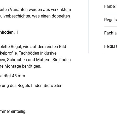
Farbe
:
ierten Varianten werden aus verzinktem
pulverbeschichtet, was einen doppelten
Regal
chboden:
1
Fachla
Feldlas
lette Regal, wie auf dem ersten Bild
nkelprofile, Fachböden inklusive
en, Schrauben und Muttern. Sie finden
ache Montage benötigen.
beträgt 45 mm
rung des Regals finden Sie weiter
mmer einteilig.