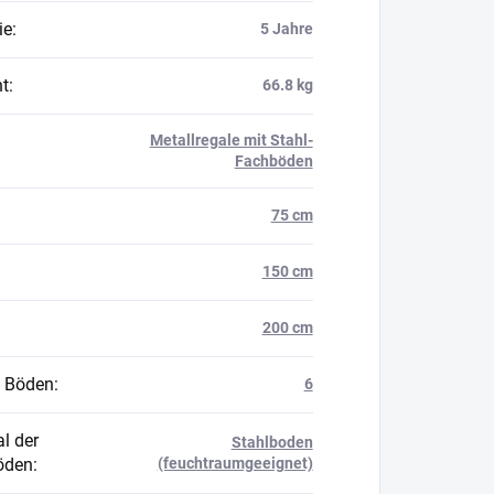
ie
:
5 Jahre
t
:
66.8 kg
Metallregale mit Stahl-
Fachböden
75 cm
150 cm
200 cm
 Böden
:
6
l der
Stahlboden
öden
:
(feuchtraumgeeignet)