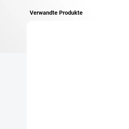
Verwandte Produkte
METALLBÖDEN
TOP: SCHRAUBREGALE
LIEFERZEIT CA. 21 TAGE
Zusatz-Fachboden
Be
Biedrax 75 x 150 cm,
Sc
Anthracit, Fachlast 150
Sc
kg
cm
€115,30
€8
€95,30 ohne MwSt.
€7 