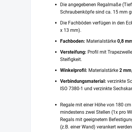
Die angegebenen Regalmaße (Tiefe 
Schraubenköpfe sind ca. 15 mm gr
Die Fachböden verfügen in den E
x 13 mm).
Fachboden:
Materialstärke
0,8 m
Versteifung:
Profil mit Trapezwell
Steifigkeit.
Winkelprofil:
Materialstärke
2 mm
Verbindungsmaterial:
verzinkte S
ISO 7380-1 und verzinkte Sechska
Regale mit einer Höhe von 180 cm 
mindestens zwei Stellen (1x pro Wi
Regals mit geeignetem Befestigun
(z.B. einer Wand) verankert werde