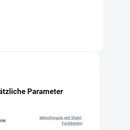
+
−
+
In den Warenkorb
ätzliche Parameter
Metallregale mit Stahl-
rie
:
Fachböden