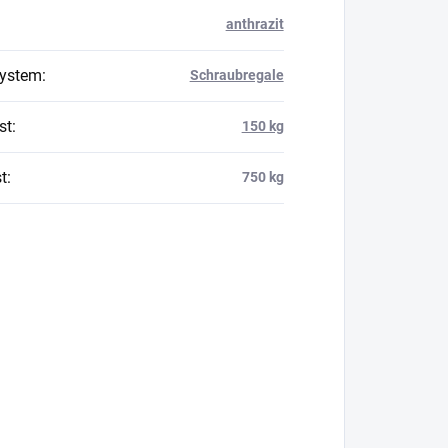
anthrazit
system
:
Schraubregale
st
:
150 kg
t
:
750 kg