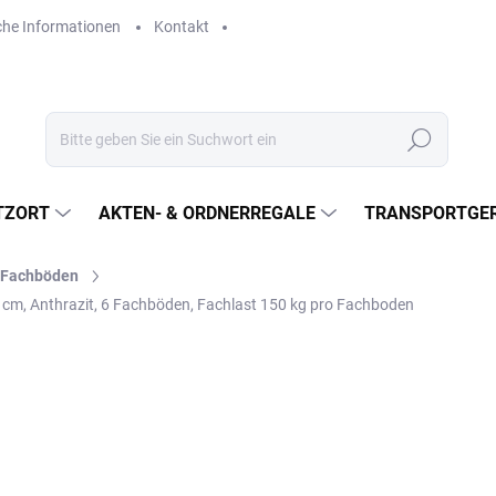
che Informationen
Kontakt
Suchen
TZORT
AKTEN- & ORDNERREGALE
TRANSPORTGER
l-Fachböden
 cm, Anthrazit, 6 Fachböden, Fachlast 150 kg pro Fachboden
€793
€655,40 ohne MwSt.