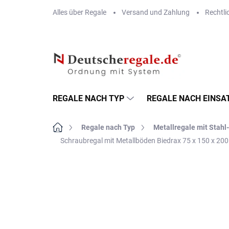
Zum
Alles über Regale
Versand und Zahlung
Rechtli
Inhalt
springen
REGALE NACH TYP
REGALE NACH EINSA
Startseite
Regale nach Typ
Metallregale mit Stah
Schraubregal mit Metallböden Biedrax 75 x 150 x 200
MARKE:
BIEDRAX
VERSAND GRATIS
METALLBÖDEN
TOP: SCHRAUBREGALE