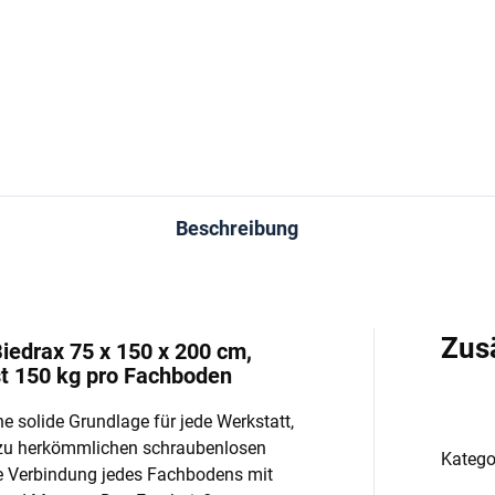
−
+
−
In den Warenkorb
In den Warenkorb
Beschreibung
Zus
iedrax 75 x 150 x 200 cm,
st 150 kg pro Fachboden
e solide Grundlage für jede Werkstatt,
 zu herkömmlichen schraubenlosen
Katego
e Verbindung jedes Fachbodens mit