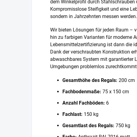
dem Winkelprofil durch Stahlschrauben 
Kompromisslose Steifigkeit und eine Lebe
sondern in Jahrzehnten messen werden.
Wir bieten Lösungen für jeden Raum – v
hin zu farbigen Varianten für moderne A
Lebensmittelzertifizierung ist dann die 
Dank der verschraubten Konstruktion erh
abwaschbares System mit garantierter L
Umgebungen problemlos zurechtkommt
Gesamthöhe des Regals:
200 cm
Fachbodenmaße:
75 x 150 cm
Anzahl Fachböden:
6
Fachlast:
150 kg
Gesamtlast des Regals:
750 kg
Farbe:
Anthrazit RAL7016 matt