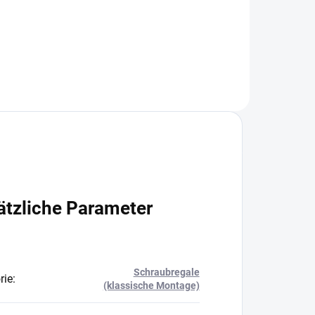
In den Warenkorb
ätzliche Parameter
Schraubregale
rie
:
(klassische Montage)