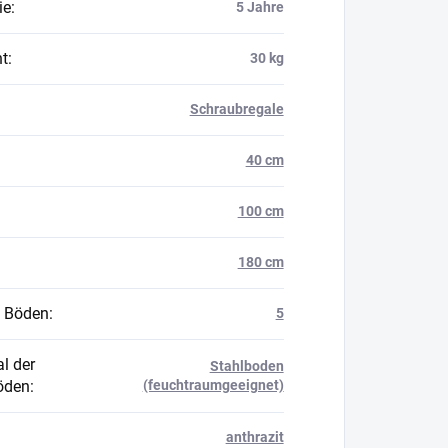
ie
:
5 Jahre
t
:
30 kg
Schraubregale
40 cm
100 cm
180 cm
 Böden
:
5
l der
Stahlboden
öden
:
(feuchtraumgeeignet)
anthrazit