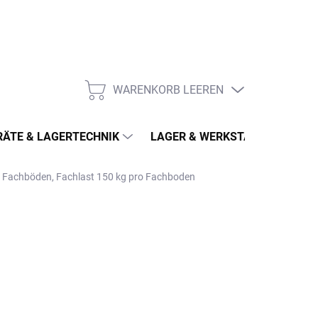
WARENKORB LEEREN
WARENKORB
ÄTE & LAGERTECHNIK
LAGER & WERKSTATT
MÖ
 5 Fachböden, Fachlast 150 kg pro Fachboden