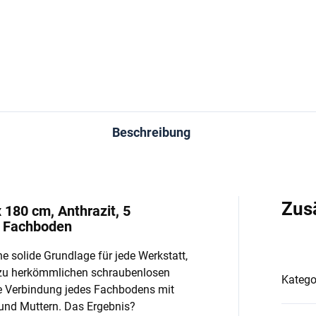
In den Warenkorb
In den Warenkorb
Beschreibung
Zus
 180 cm, Anthrazit, 5
o Fachboden
e solide Grundlage für jede Werkstatt,
 zu herkömmlichen schraubenlosen
Katego
e Verbindung jedes Fachbodens mit
und Muttern. Das Ergebnis?