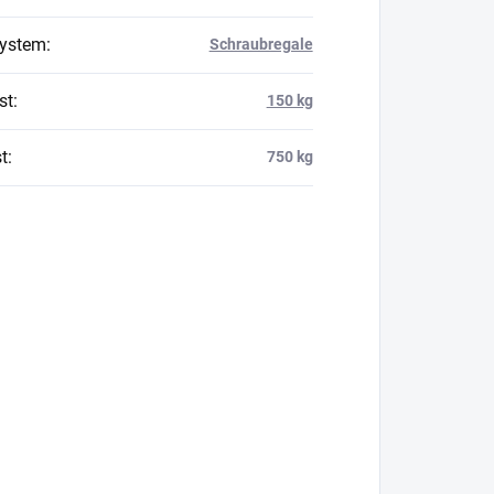
system
:
Schraubregale
st
:
150 kg
t
:
750 kg