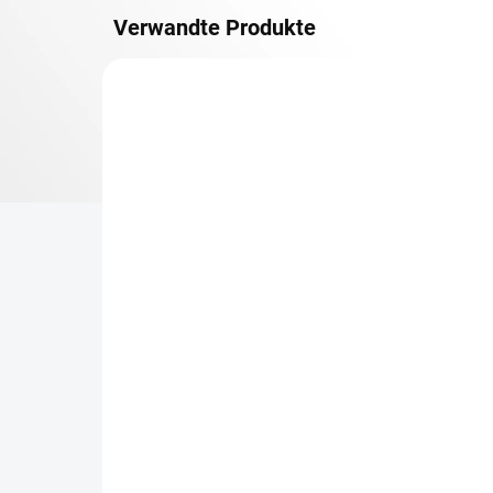
Verwandte Produkte
METALLBÖDEN
TOP: SCHRAUBREGALE
LIEFERZEIT CA. 21 TAGE
Zusatz-Fachboden
Be
Biedrax 40 x 100 cm,
Sc
Anthracit, Fachlast 150
Sc
kg
cm
€46,80
€6
€38,70 ohne MwSt.
€5,
−
+