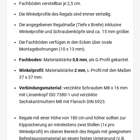
Fachböden verstellbar je 2,5 cm.
Die Winkelprofile des Regals sind immer einteilig.
Die angegebenen Regalmaße (Tiefe x Breite) inklusive
Winkelprofile und Schraubenköpfe sind ca. 15 mm größer.
Die Fachböden verfügen in den Ecken über ovale
Montagebohrungen (10 x 13 mm).
Fachboden:
Materialstärke
0,8 mm
, als G-Profil gekantet.
Winkelprofil:
Materialstärke
2 mm
, L-Profil mit den Maßen
37 x 37 mm.
Verbindungsmaterial:
verzinkte Schrauben M8 x 16 mm
mit Linsenkopf ISO 7380-1 und verzinkte
Sechskantmuttern M8 mit Flansch DIN 6923.
Regale mit einer Höhe von 180 cm und höher sollten zur
Kippsicherung an mindestens zwei Stellen (1x pro
Winkelprofil) im oberen Bereich des Regals mit geeignetem
Befestigungsmaterial an einem festen Untergrund (z.B.