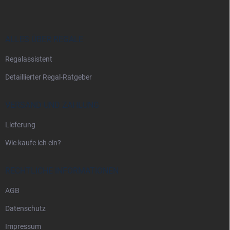
ß
z
e
i
ALLES ÜBER REGALE
l
Regalassistent
e
Detaillierter Regal-Ratgeber
VERSAND UND ZAHLUNG
Lieferung
Wie kaufe ich ein?
RECHTLICHE INFORMATIONEN
AGB
Datenschutz
Impressum