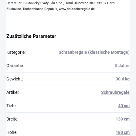
Hersteller: Bludovický Svatý Ján s.r.o., Horní Bludovice 307, 739 37 Horní
Bludovice, Tschechische Republik, www.deutscheregale.de
Zusätzliche Parameter
Kategorie
:
Schraubregale (klassische Montage)
Garantie
:
5 Jahre
Gewicht
:
30.6 kg
Artikel
:
Schraubregale
Tiefe
:
40 cm
Breite
:
130 cm
Höhe
:
180 cm