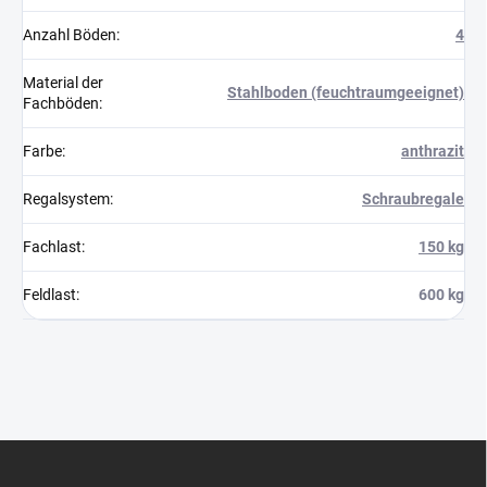
Anzahl Böden
:
4
Material der
Stahlboden (feuchtraumgeeignet)
Fachböden
:
Farbe
:
anthrazit
Regalsystem
:
Schraubregale
Fachlast
:
150 kg
Feldlast
:
600 kg
F
u