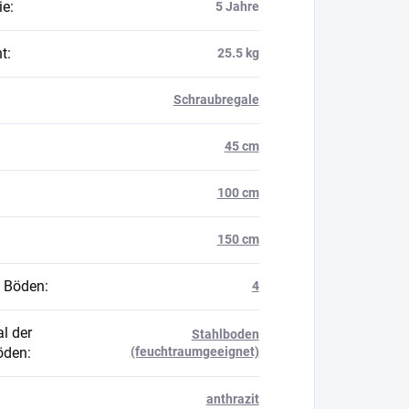
ie
:
5 Jahre
t
:
25.5 kg
Schraubregale
45 cm
100 cm
150 cm
 Böden
:
4
l der
Stahlboden
öden
:
(feuchtraumgeeignet)
anthrazit