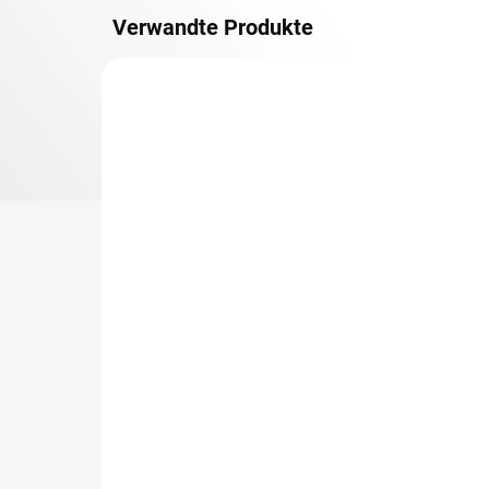
Verwandte Produkte
METALLBÖDEN
TOP: SCHRAUBREGALE
LIEFERZEIT CA. 21 TAGE
Zusatz-Fachboden
Be
Biedrax 45 x 100 cm,
Sc
Anthracit, Fachlast 150
Sc
kg
cm
€48,60
€7
€40,20 ohne MwSt.
€5,
−
+