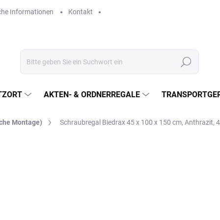
che Informationen
Kontakt
Suchen
TZORT
AKTEN- & ORDNERREGALE
TRANSPORTGER
sche Montage)
Schraubregal Biedrax 45 x 100 x 150 cm, Anthrazit,
€273,50
€226 ohne MwSt.
Verkaufspreis:
LIEFERZEIT CA. 21 TAGE