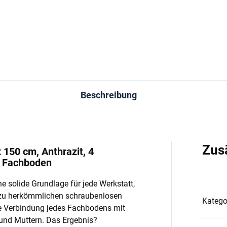
In den Warenkorb
In den Warenkorb
Beschreibung
Zus
 150 cm, Anthrazit, 4
o Fachboden
e solide Grundlage für jede Werkstatt,
 zu herkömmlichen schraubenlosen
Katego
e Verbindung jedes Fachbodens mit
und Muttern. Das Ergebnis?