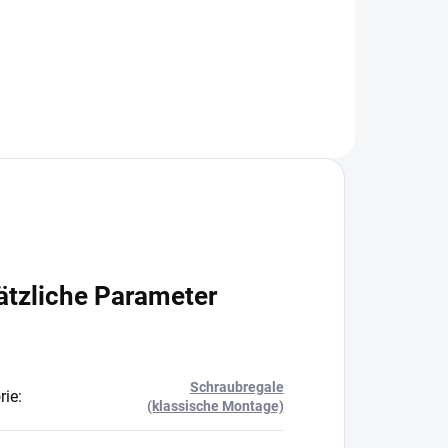
In den Warenkorb
ätzliche Parameter
Schraubregale
rie
:
(klassische Montage)