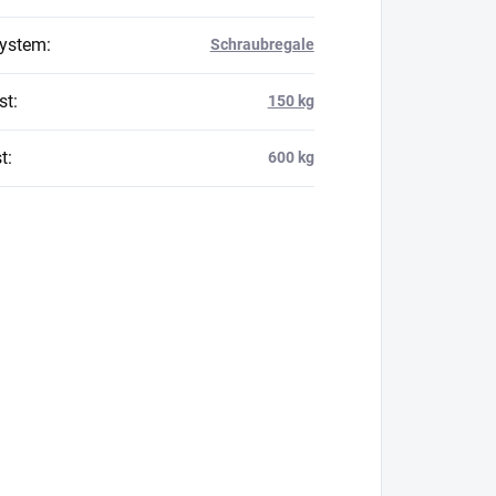
system
:
Schraubregale
st
:
150 kg
t
:
600 kg