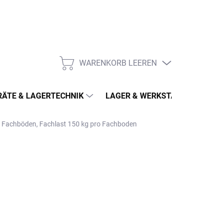
WARENKORB LEEREN
WARENKORB
ÄTE & LAGERTECHNIK
LAGER & WERKSTATT
MÖ
 4 Fachböden, Fachlast 150 kg pro Fachboden