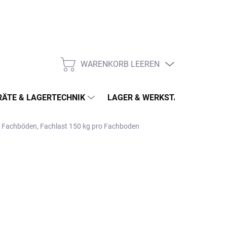
WARENKORB LEEREN
WARENKORB
ÄTE & LAGERTECHNIK
LAGER & WERKSTATT
MÖ
 8 Fachböden, Fachlast 150 kg pro Fachboden