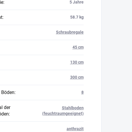
ie
:
5 Jahre
t
:
58.7 kg
Schraubregale
45 cm
130 cm
300 cm
 Böden
:
8
l der
Stahlboden
öden
:
(feuchtraumgeeignet)
anthrazit