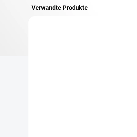
Verwandte Produkte
METALLBÖDEN
TOP: SCHRAUBREGALE
LIEFERZEIT CA. 21 TAGE
Zusatz-Fachboden
Be
Biedrax 45 x 130 cm,
Sc
Anthracit, Fachlast 150
Sc
kg
cm
€69,20
€7
€57,20 ohne MwSt.
€5,
−
+