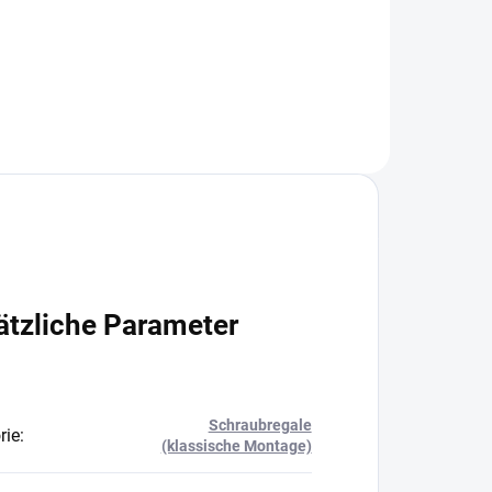
In den Warenkorb
ätzliche Parameter
Schraubregale
rie
:
(klassische Montage)