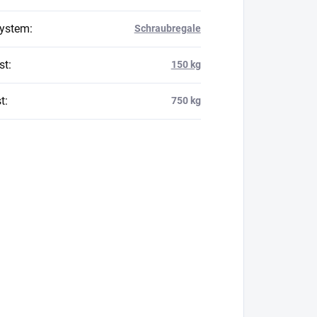
system
:
Schraubregale
st
:
150 kg
t
:
750 kg