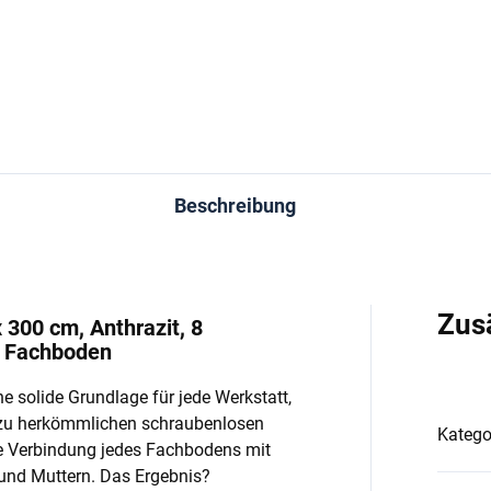
In den Warenkorb
In den Warenkorb
Beschreibung
Zus
 300 cm, Anthrazit, 8
o Fachboden
e solide Grundlage für jede Werkstatt,
 zu herkömmlichen schraubenlosen
Katego
e Verbindung jedes Fachbodens mit
und Muttern. Das Ergebnis?