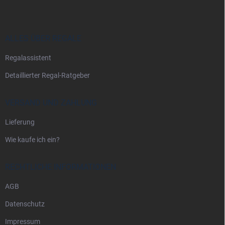
ß
z
e
i
ALLES ÜBER REGALE
l
Regalassistent
e
Detaillierter Regal-Ratgeber
VERSAND UND ZAHLUNG
Lieferung
Wie kaufe ich ein?
RECHTLICHE INFORMATIONEN
AGB
Datenschutz
Impressum