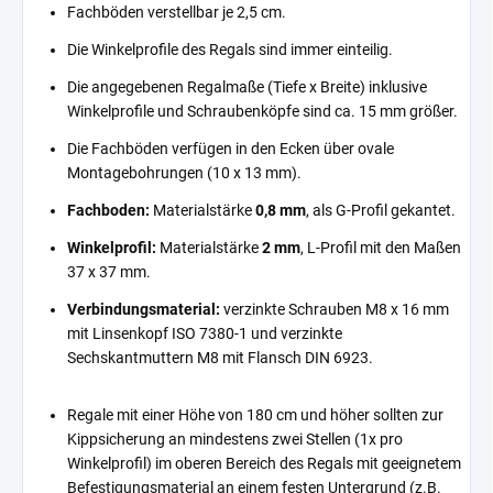
Fachböden verstellbar je 2,5 cm.
Die Winkelprofile des Regals sind immer einteilig.
Die angegebenen Regalmaße (Tiefe x Breite) inklusive
Winkelprofile und Schraubenköpfe sind ca. 15 mm größer.
Die Fachböden verfügen in den Ecken über ovale
Montagebohrungen (10 x 13 mm).
Fachboden:
Materialstärke
0,8 mm
, als G-Profil gekantet.
Winkelprofil:
Materialstärke
2 mm
, L-Profil mit den Maßen
37 x 37 mm.
Verbindungsmaterial:
verzinkte Schrauben M8 x 16 mm
mit Linsenkopf ISO 7380-1 und verzinkte
Sechskantmuttern M8 mit Flansch DIN 6923.
Regale mit einer Höhe von 180 cm und höher sollten zur
Kippsicherung an mindestens zwei Stellen (1x pro
Winkelprofil) im oberen Bereich des Regals mit geeignetem
Befestigungsmaterial an einem festen Untergrund (z.B.