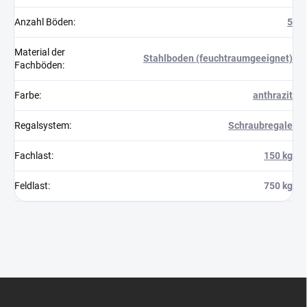
Anzahl Böden
:
5
Material der
Stahlboden (feuchtraumgeeignet)
Fachböden
:
Farbe
:
anthrazit
Regalsystem
:
Schraubregale
Fachlast
:
150 kg
Feldlast
:
750 kg
F
u