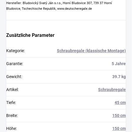
Hersteller: Bludovický Svatý Ján s.r.o., Horní Bludovice 307, 739 37 Horní
Bludovice, Tschechische Republik, www.deutscheregale.de
Zusätzliche Parameter
Kategorie
:
Schraubregale (klassische Montage)
Garantie
:
5 Jahre
Gewicht
:
39.7 kg
Artikel
:
Schraubregale
Tiefe
:
45 cm
Breite
:
150 cm
Höhe
:
150 cm