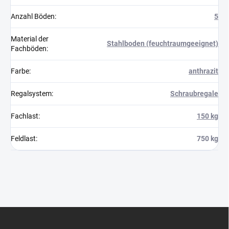
Anzahl Böden
:
5
Material der
Stahlboden (feuchtraumgeeignet)
Fachböden
:
Farbe
:
anthrazit
Regalsystem
:
Schraubregale
Fachlast
:
150 kg
Feldlast
:
750 kg
F
u