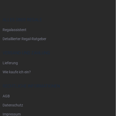
ß
z
e
i
ALLES ÜBER REGALE
l
Regalassistent
e
Detaillierter Regal-Ratgeber
VERSAND UND ZAHLUNG
Lieferung
Wie kaufe ich ein?
RECHTLICHE INFORMATIONEN
AGB
Datenschutz
Impressum