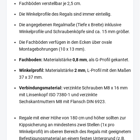
Fachböden verstellbar je 2,5 cm.
Die Winkelprofile des Regals sind immer einteilig.
Die angegebenen Regalmaße (Tiefe x Breite) inklusive
Winkelprofile und Schraubenköpfe sind ca. 15 mm größer.
Die Fachböden verfügen in den Ecken über ovale
Montagebohrungen (10 x 13 mm).
Fachboden:
Materialstärke
0,8 mm
, als G-Profil gekantet.
Winkelprofil:
Materialstärke
2 mm
, L-Profil mit den Maßen
37 x 37 mm.
Verbindungsmaterial:
verzinkte Schrauben M8 x 16 mm
mit Linsenkopf ISO 7380-1 und verzinkte
Sechskantmuttern M8 mit Flansch DIN 6923.
Regale mit einer Höhe von 180 cm und höher sollten zur
Kippsicherung an mindestens zwei Stellen (1x pro
Winkelprofil) im oberen Bereich des Regals mit geeignetem
Befestigungsmaterial an einem festen Untergrund (z.B.