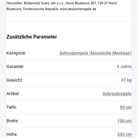
Hersteller: Bludovický Svatý Ján s.r.o., Horní Bludovice 307, 739 37 Horní
Bludovice, Tschechische Republik, www.deutscheregale.de
Zusätzliche Parameter
Kategorie
:
Schraubregale (klassische Montage)
Garantie
:
5 Jahre
Gewicht
:
37 kg
Artikel
:
Schraubregale
Tiefe
:
50 cm
Breite
:
100 cm
Höhe
:
250 cm