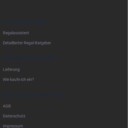
ß
z
e
i
ALLES ÜBER REGALE
l
Regalassistent
e
Detaillierter Regal-Ratgeber
VERSAND UND ZAHLUNG
Lieferung
Wie kaufe ich ein?
RECHTLICHE INFORMATIONEN
AGB
Datenschutz
Impressum