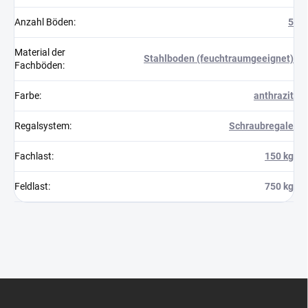
Anzahl Böden
:
5
Material der
Stahlboden (feuchtraumgeeignet)
Fachböden
:
Farbe
:
anthrazit
Regalsystem
:
Schraubregale
Fachlast
:
150 kg
Feldlast
:
750 kg
F
u