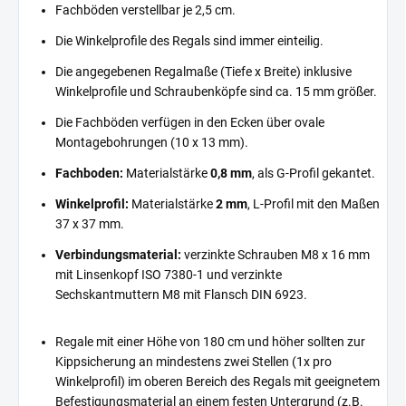
Fachböden verstellbar je 2,5 cm.
Die Winkelprofile des Regals sind immer einteilig.
Die angegebenen Regalmaße (Tiefe x Breite) inklusive
Winkelprofile und Schraubenköpfe sind ca. 15 mm größer.
Die Fachböden verfügen in den Ecken über ovale
Montagebohrungen (10 x 13 mm).
Fachboden:
Materialstärke
0,8 mm
, als G-Profil gekantet.
Winkelprofil:
Materialstärke
2 mm
, L-Profil mit den Maßen
37 x 37 mm.
Verbindungsmaterial:
verzinkte Schrauben M8 x 16 mm
mit Linsenkopf ISO 7380-1 und verzinkte
Sechskantmuttern M8 mit Flansch DIN 6923.
Regale mit einer Höhe von 180 cm und höher sollten zur
Kippsicherung an mindestens zwei Stellen (1x pro
Winkelprofil) im oberen Bereich des Regals mit geeignetem
Befestigungsmaterial an einem festen Untergrund (z.B.