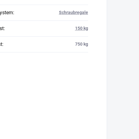
system
:
Schraubregale
st
:
150 kg
t
:
750 kg