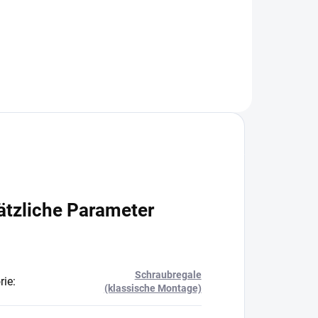
In den Warenkorb
ätzliche Parameter
Schraubregale
rie
:
(klassische Montage)