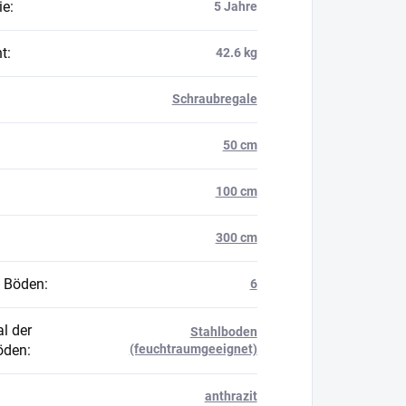
ie
:
5 Jahre
t
:
42.6 kg
Schraubregale
50 cm
100 cm
300 cm
 Böden
:
6
l der
Stahlboden
öden
:
(feuchtraumgeeignet)
anthrazit