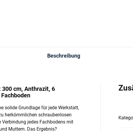
In den Warenkorb
In den Warenkorb
Beschreibung
Zus
 300 cm, Anthrazit, 6
o Fachboden
e solide Grundlage für jede Werkstatt,
 zu herkömmlichen schraubenlosen
Katego
e Verbindung jedes Fachbodens mit
und Muttern. Das Ergebnis?