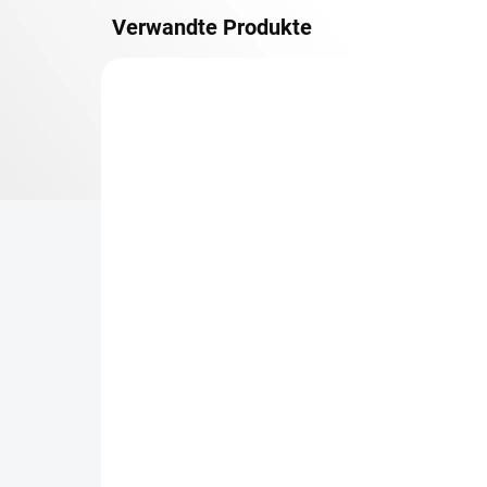
Verwandte Produkte
METALLBÖDEN
TOP: SCHRAUBREGALE
LIEFERZEIT CA. 21 TAGE
Zusatz-Fachboden
Be
Biedrax 50 x 100 cm,
Sc
Anthracit, Fachlast 150
Sc
kg
cm
€50,50
€7
€41,70 ohne MwSt.
€6,
−
+