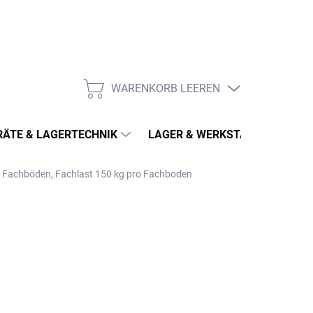
WARENKORB LEEREN
WARENKORB
ÄTE & LAGERTECHNIK
LAGER & WERKSTATT
MÖ
 6 Fachböden, Fachlast 150 kg pro Fachboden