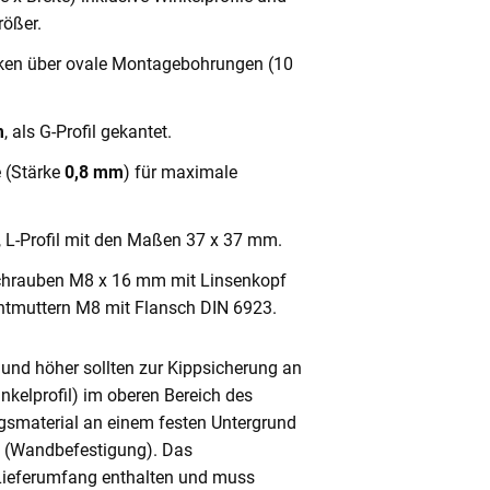
ößer.
cken über ovale Montagebohrungen (10
m
, als G-Profil gekantet.
e (Stärke
0,8 mm
) für maximale
, L-Profil mit den Maßen 37 x 37 mm.
chrauben M8 x 16 mm mit Linsenkopf
ntmuttern M8 mit Flansch DIN 6923.
und höher sollten zur Kippsicherung an
nkelprofil) im oberen Bereich des
gsmaterial an einem festen Untergrund
n (Wandbefestigung). Das
 Lieferumfang enthalten und muss