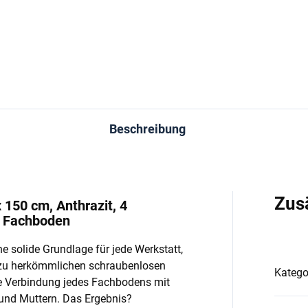
In den Warenkorb
In den Warenkorb
Beschreibung
Zus
 150 cm, Anthrazit, 4
o Fachboden
e solide Grundlage für jede Werkstatt,
 zu herkömmlichen schraubenlosen
Katego
e Verbindung jedes Fachbodens mit
und Muttern. Das Ergebnis?