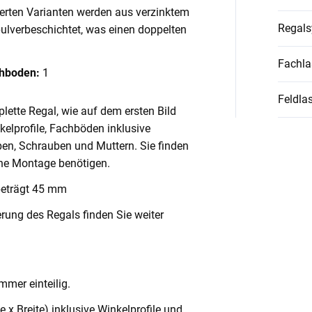
ierten Varianten werden aus verzinktem
Regal
pulverbeschichtet, was einen doppelten
Fachla
chboden:
1
Feldlas
lette Regal, wie auf dem ersten Bild
nkelprofile, Fachböden inklusive
en, Schrauben und Muttern. Sie finden
ache Montage benötigen.
beträgt 45 mm
rung des Regals finden Sie weiter
mmer einteilig.
x Breite) inklusive Winkelprofile und