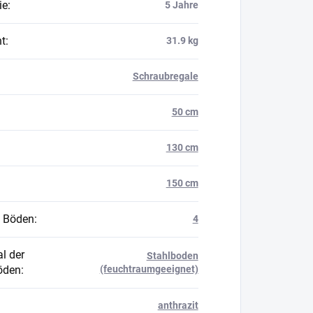
ie
:
5 Jahre
t
:
31.9 kg
Schraubregale
50 cm
130 cm
150 cm
 Böden
:
4
l der
Stahlboden
öden
:
(feuchtraumgeeignet)
anthrazit