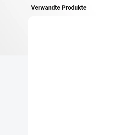
Verwandte Produkte
METALLBÖDEN
TOP: SCHRAUBREGALE
LIEFERZEIT CA. 21 TAGE
Zusatz-Fachboden
Be
Biedrax 50 x 130 cm,
Sc
Anthracit, Fachlast 150
Sc
kg
cm
€79,40
€7
€65,60 ohne MwSt.
€6,
−
+