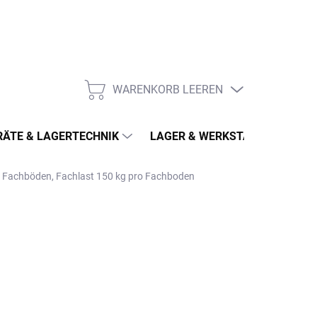
WARENKORB LEEREN
WARENKORB
ÄTE & LAGERTECHNIK
LAGER & WERKSTATT
MÖ
 4 Fachböden, Fachlast 150 kg pro Fachboden