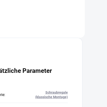
In den Warenkorb
ätzliche Parameter
Schraubregale
rie
:
(klassische Montage)