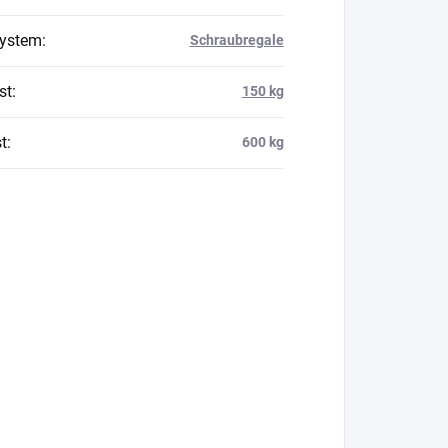
system
:
Schraubregale
st
:
150 kg
t
:
600 kg