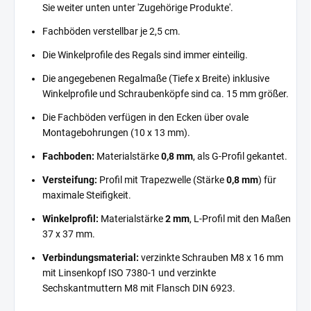
Sie weiter unten unter 'Zugehörige Produkte'.
Fachböden verstellbar je 2,5 cm.
Die Winkelprofile des Regals sind immer einteilig.
Die angegebenen Regalmaße (Tiefe x Breite) inklusive
Winkelprofile und Schraubenköpfe sind ca. 15 mm größer.
Die Fachböden verfügen in den Ecken über ovale
Montagebohrungen (10 x 13 mm).
Fachboden:
Materialstärke
0,8 mm
, als G-Profil gekantet.
Versteifung:
Profil mit Trapezwelle (Stärke
0,8 mm
) für
maximale Steifigkeit.
Winkelprofil:
Materialstärke
2 mm
, L-Profil mit den Maßen
37 x 37 mm.
Verbindungsmaterial:
verzinkte Schrauben M8 x 16 mm
mit Linsenkopf ISO 7380-1 und verzinkte
Sechskantmuttern M8 mit Flansch DIN 6923.