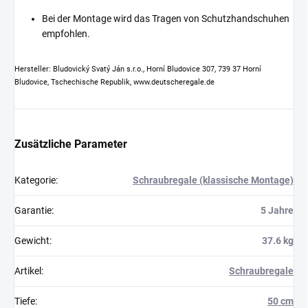
Bei der Montage wird das Tragen von Schutzhandschuhen
empfohlen.
Hersteller: Bludovický Svatý Ján s.r.o., Horní Bludovice 307, 739 37 Horní
Bludovice, Tschechische Republik, www.deutscheregale.de
Zusätzliche Parameter
Kategorie
:
Schraubregale (klassische Montage)
Garantie
:
5 Jahre
Gewicht
:
37.6 kg
Artikel
:
Schraubregale
Tiefe
:
50 cm