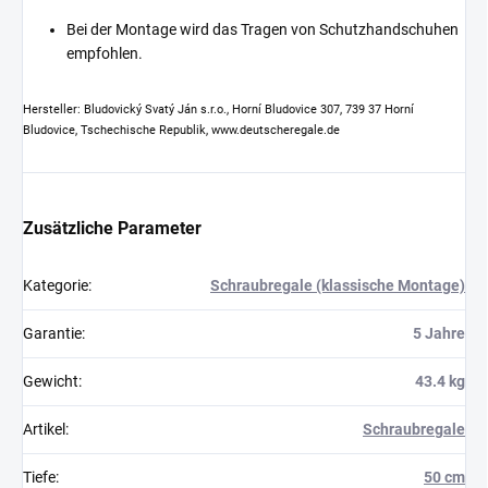
Bei der Montage wird das Tragen von Schutzhandschuhen
empfohlen.
Hersteller: Bludovický Svatý Ján s.r.o., Horní Bludovice 307, 739 37 Horní
Bludovice, Tschechische Republik, www.deutscheregale.de
Zusätzliche Parameter
Kategorie
:
Schraubregale (klassische Montage)
Garantie
:
5 Jahre
Gewicht
:
43.4 kg
Artikel
:
Schraubregale
Tiefe
:
50 cm