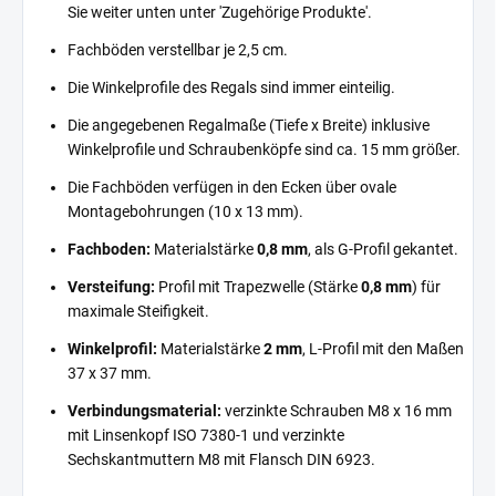
Sie weiter unten unter 'Zugehörige Produkte'.
Fachböden verstellbar je 2,5 cm.
Die Winkelprofile des Regals sind immer einteilig.
Die angegebenen Regalmaße (Tiefe x Breite) inklusive
Winkelprofile und Schraubenköpfe sind ca. 15 mm größer.
Die Fachböden verfügen in den Ecken über ovale
Montagebohrungen (10 x 13 mm).
Fachboden:
Materialstärke
0,8 mm
, als G-Profil gekantet.
Versteifung:
Profil mit Trapezwelle (Stärke
0,8 mm
) für
maximale Steifigkeit.
Winkelprofil:
Materialstärke
2 mm
, L-Profil mit den Maßen
37 x 37 mm.
Verbindungsmaterial:
verzinkte Schrauben M8 x 16 mm
mit Linsenkopf ISO 7380-1 und verzinkte
Sechskantmuttern M8 mit Flansch DIN 6923.