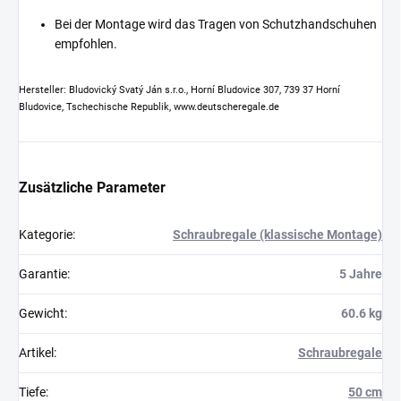
Bei der Montage wird das Tragen von Schutzhandschuhen
empfohlen.
Hersteller: Bludovický Svatý Ján s.r.o., Horní Bludovice 307, 739 37 Horní
Bludovice, Tschechische Republik, www.deutscheregale.de
Zusätzliche Parameter
Kategorie
:
Schraubregale (klassische Montage)
Garantie
:
5 Jahre
Gewicht
:
60.6 kg
Artikel
:
Schraubregale
Tiefe
:
50 cm