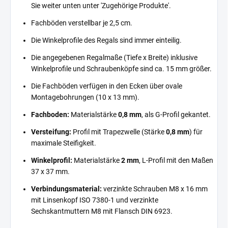
Sie weiter unten unter 'Zugehörige Produkte'.
Fachböden verstellbar je 2,5 cm.
Die Winkelprofile des Regals sind immer einteilig.
Die angegebenen Regalmaße (Tiefe x Breite) inklusive
Winkelprofile und Schraubenköpfe sind ca. 15 mm größer.
Die Fachböden verfügen in den Ecken über ovale
Montagebohrungen (10 x 13 mm).
Fachboden:
Materialstärke
0,8 mm
, als G-Profil gekantet.
Versteifung:
Profil mit Trapezwelle (Stärke
0,8 mm
) für
maximale Steifigkeit.
Winkelprofil:
Materialstärke
2 mm
, L-Profil mit den Maßen
37 x 37 mm.
Verbindungsmaterial:
verzinkte Schrauben M8 x 16 mm
mit Linsenkopf ISO 7380-1 und verzinkte
Sechskantmuttern M8 mit Flansch DIN 6923.