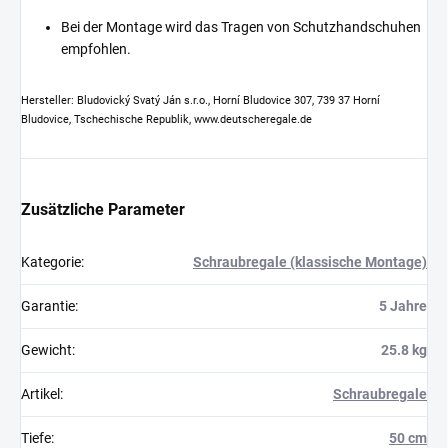
Bei der Montage wird das Tragen von Schutzhandschuhen
empfohlen.
Hersteller: Bludovický Svatý Ján s.r.o., Horní Bludovice 307, 739 37 Horní
Bludovice, Tschechische Republik, www.deutscheregale.de
Zusätzliche Parameter
Kategorie
:
Schraubregale (klassische Montage)
Garantie
:
5 Jahre
Gewicht
:
25.8 kg
Artikel
:
Schraubregale
Tiefe
:
50 cm