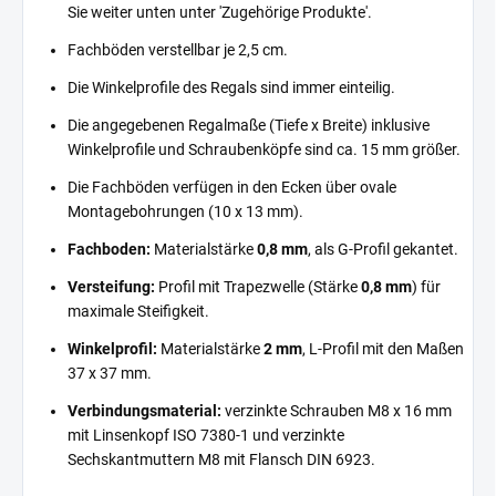
Sie weiter unten unter 'Zugehörige Produkte'.
Fachböden verstellbar je 2,5 cm.
Die Winkelprofile des Regals sind immer einteilig.
Die angegebenen Regalmaße (Tiefe x Breite) inklusive
Winkelprofile und Schraubenköpfe sind ca. 15 mm größer.
Die Fachböden verfügen in den Ecken über ovale
Montagebohrungen (10 x 13 mm).
Fachboden:
Materialstärke
0,8 mm
, als G-Profil gekantet.
Versteifung:
Profil mit Trapezwelle (Stärke
0,8 mm
) für
maximale Steifigkeit.
Winkelprofil:
Materialstärke
2 mm
, L-Profil mit den Maßen
37 x 37 mm.
Verbindungsmaterial:
verzinkte Schrauben M8 x 16 mm
mit Linsenkopf ISO 7380-1 und verzinkte
Sechskantmuttern M8 mit Flansch DIN 6923.