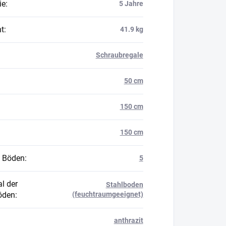
ie
:
5 Jahre
t
:
41.9 kg
Schraubregale
50 cm
150 cm
150 cm
 Böden
:
5
l der
Stahlboden
öden
:
(feuchtraumgeeignet)
anthrazit