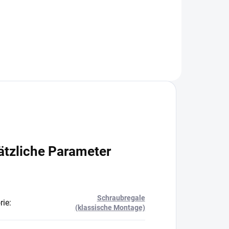
In den Warenkorb
ätzliche Parameter
Schraubregale
rie
:
(klassische Montage)