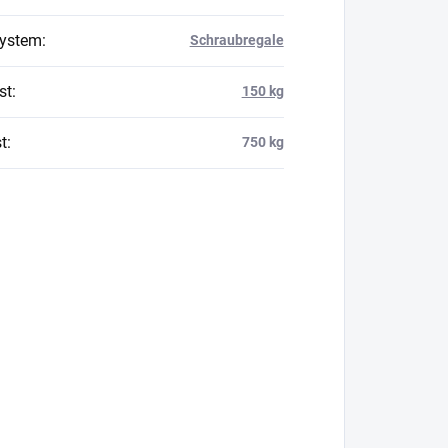
system
:
Schraubregale
st
:
150 kg
t
:
750 kg