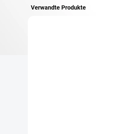
Verwandte Produkte
METALLBÖDEN
TOP: SCHRAUBREGALE
LIEFERZEIT CA. 21 TAGE
Zusatz-Fachboden
Be
Biedrax 50 x 150 cm,
Sc
Anthracit, Fachlast 150
Sc
kg
cm
€94,60
€7
€78,20 ohne MwSt.
€6,
−
+