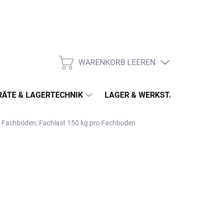
WARENKORB LEEREN
WARENKORB
ÄTE & LAGERTECHNIK
LAGER & WERKSTATT
MÖ
 5 Fachböden, Fachlast 150 kg pro Fachboden