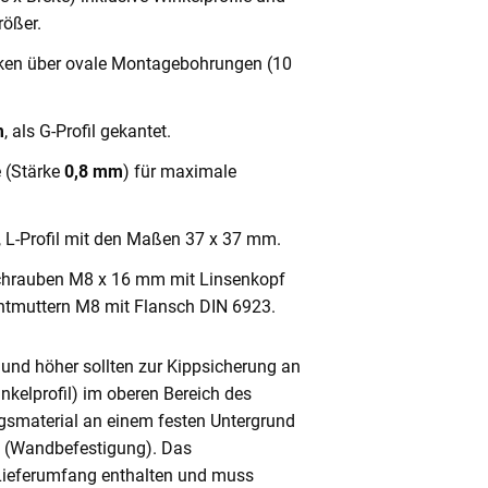
ößer.
cken über ovale Montagebohrungen (10
m
, als G-Profil gekantet.
e (Stärke
0,8 mm
) für maximale
, L-Profil mit den Maßen 37 x 37 mm.
chrauben M8 x 16 mm mit Linsenkopf
ntmuttern M8 mit Flansch DIN 6923.
und höher sollten zur Kippsicherung an
nkelprofil) im oberen Bereich des
gsmaterial an einem festen Untergrund
n (Wandbefestigung). Das
 Lieferumfang enthalten und muss