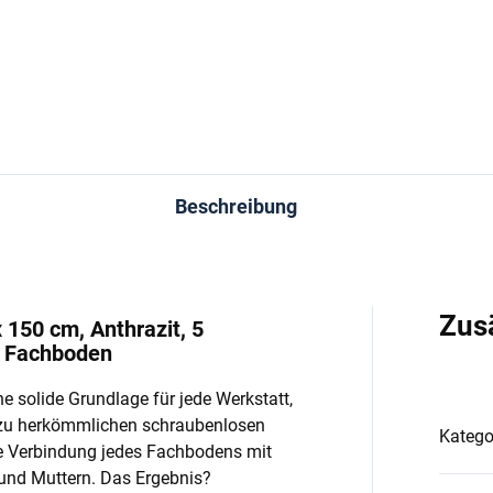
In den Warenkorb
In den Warenkorb
Beschreibung
Zus
 150 cm, Anthrazit, 5
o Fachboden
e solide Grundlage für jede Werkstatt,
 zu herkömmlichen schraubenlosen
Katego
e Verbindung jedes Fachbodens mit
und Muttern. Das Ergebnis?