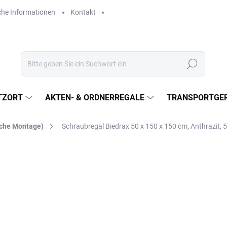
che Informationen
Kontakt
Suchen
TZORT
AKTEN- & ORDNERREGALE
TRANSPORTGER
sche Montage)
Schraubregal Biedrax 50 x 150 x 150 cm, Anthrazit,
€552
€456,20 ohne MwSt.
Verkaufspreis:
LIEFERZEIT CA. 21 TAGE