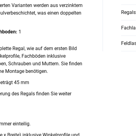
ierten Varianten werden aus verzinktem
Regal
pulverbeschichtet, was einen doppelten
Fachla
chboden:
1
Feldlas
lette Regal, wie auf dem ersten Bild
nkelprofile, Fachböden inklusive
en, Schrauben und Muttern. Sie finden
ache Montage benötigen.
beträgt 45 mm
rung des Regals finden Sie weiter
mmer einteilig.
x Breite) inklusive Winkelprofile und