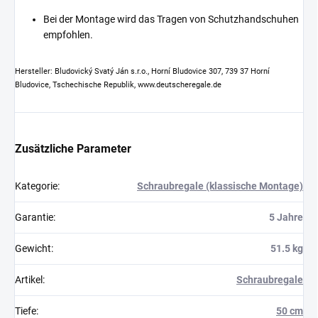
Bei der Montage wird das Tragen von Schutzhandschuhen
empfohlen.
Hersteller: Bludovický Svatý Ján s.r.o., Horní Bludovice 307, 739 37 Horní
Bludovice, Tschechische Republik, www.deutscheregale.de
Zusätzliche Parameter
Kategorie
:
Schraubregale (klassische Montage)
Garantie
:
5 Jahre
Gewicht
:
51.5 kg
Artikel
:
Schraubregale
Tiefe
:
50 cm