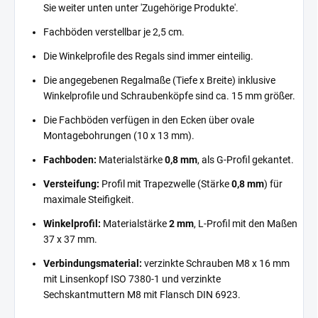
Sie weiter unten unter 'Zugehörige Produkte'.
Fachböden verstellbar je 2,5 cm.
Die Winkelprofile des Regals sind immer einteilig.
Die angegebenen Regalmaße (Tiefe x Breite) inklusive
Winkelprofile und Schraubenköpfe sind ca. 15 mm größer.
Die Fachböden verfügen in den Ecken über ovale
Montagebohrungen (10 x 13 mm).
Fachboden:
Materialstärke
0,8 mm
, als G-Profil gekantet.
Versteifung:
Profil mit Trapezwelle (Stärke
0,8 mm
) für
maximale Steifigkeit.
Winkelprofil:
Materialstärke
2 mm
, L-Profil mit den Maßen
37 x 37 mm.
Verbindungsmaterial:
verzinkte Schrauben M8 x 16 mm
mit Linsenkopf ISO 7380-1 und verzinkte
Sechskantmuttern M8 mit Flansch DIN 6923.