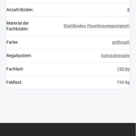
Anzahl Böden
:
8
Material der
Stahlboden (feuchtraumgeeignet)
Fachböden
:
Farbe
:
anthrazit
Regalsystem
:
Schraubregale
Fachlast
:
150 kg
Feldlast
:
750 kg
F
u