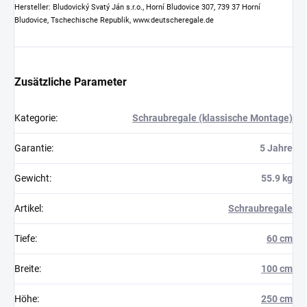
Hersteller: Bludovický Svatý Ján s.r.o., Horní Bludovice 307, 739 37 Horní
Bludovice, Tschechische Republik, www.deutscheregale.de
Zusätzliche Parameter
Kategorie
:
Schraubregale (klassische Montage)
Garantie
:
5 Jahre
Gewicht
:
55.9 kg
Artikel
:
Schraubregale
Tiefe
:
60 cm
Breite
:
100 cm
Höhe
:
250 cm