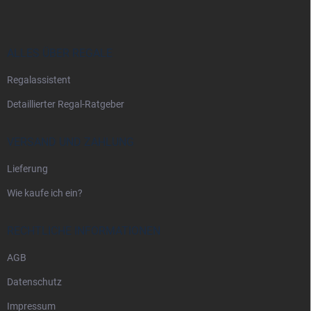
ß
z
e
i
ALLES ÜBER REGALE
l
Regalassistent
e
Detaillierter Regal-Ratgeber
VERSAND UND ZAHLUNG
Lieferung
Wie kaufe ich ein?
RECHTLICHE INFORMATIONEN
AGB
Datenschutz
Impressum