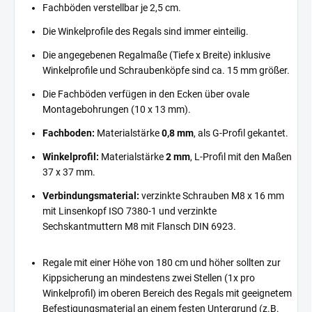
Fachböden verstellbar je 2,5 cm.
Die Winkelprofile des Regals sind immer einteilig.
Die angegebenen Regalmaße (Tiefe x Breite) inklusive
Winkelprofile und Schraubenköpfe sind ca. 15 mm größer.
Die Fachböden verfügen in den Ecken über ovale
Montagebohrungen (10 x 13 mm).
Fachboden:
Materialstärke
0,8 mm
, als G-Profil gekantet.
Winkelprofil:
Materialstärke
2 mm
, L-Profil mit den Maßen
37 x 37 mm.
Verbindungsmaterial:
verzinkte Schrauben M8 x 16 mm
mit Linsenkopf ISO 7380-1 und verzinkte
Sechskantmuttern M8 mit Flansch DIN 6923.
Regale mit einer Höhe von 180 cm und höher sollten zur
Kippsicherung an mindestens zwei Stellen (1x pro
Winkelprofil) im oberen Bereich des Regals mit geeignetem
Befestigungsmaterial an einem festen Untergrund (z.B.