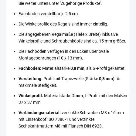
Sie weiter unten unter 'Zugehörige Produkte'.
Fachböden verstellbar je 2,5 cm.
Die Winkelprofile des Regals sind immer einteilig.
Die angegebenen Regalmaße (Tiefe x Breite) inklusive
Winkelprofile und Schraubenköpfe sind ca. 15 mm größer.
Die Fachböden verfügen in den Ecken über ovale
Montagebohrungen (10 x 13 mm).
Fachboden:
Materialstärke
0,8 mm
, als G-Profil gekantet.
Versteifung:
Profil mit Trapezwelle (Stärke
0,8 mm
) für
maximale Steifigkeit.
Winkelprofil:
Materialstärke
2 mm
, L-Profil mit den Maßen
37 x 37 mm.
Verbindungsmaterial:
verzinkte Schrauben M8 x 16 mm
mit Linsenkopf ISO 7380-1 und verzinkte
Sechskantmuttern M8 mit Flansch DIN 6923.