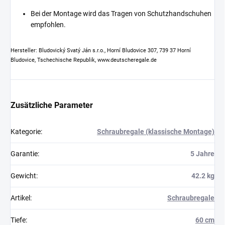
Bei der Montage wird das Tragen von Schutzhandschuhen
empfohlen.
Hersteller: Bludovický Svatý Ján s.r.o., Horní Bludovice 307, 739 37 Horní
Bludovice, Tschechische Republik, www.deutscheregale.de
Zusätzliche Parameter
Kategorie
:
Schraubregale (klassische Montage)
Garantie
:
5 Jahre
Gewicht
:
42.2 kg
Artikel
:
Schraubregale
Tiefe
:
60 cm