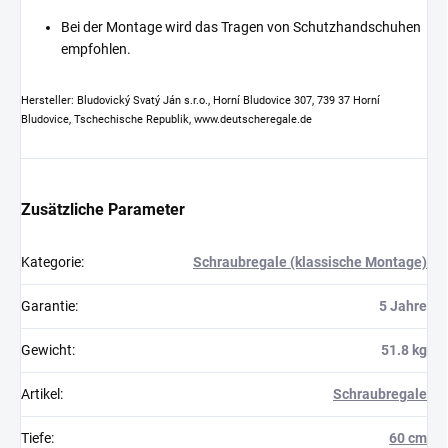
Bei der Montage wird das Tragen von Schutzhandschuhen
empfohlen.
Hersteller: Bludovický Svatý Ján s.r.o., Horní Bludovice 307, 739 37 Horní
Bludovice, Tschechische Republik, www.deutscheregale.de
Zusätzliche Parameter
Kategorie
:
Schraubregale (klassische Montage)
Garantie
:
5 Jahre
Gewicht
:
51.8 kg
Artikel
:
Schraubregale
Tiefe
:
60 cm