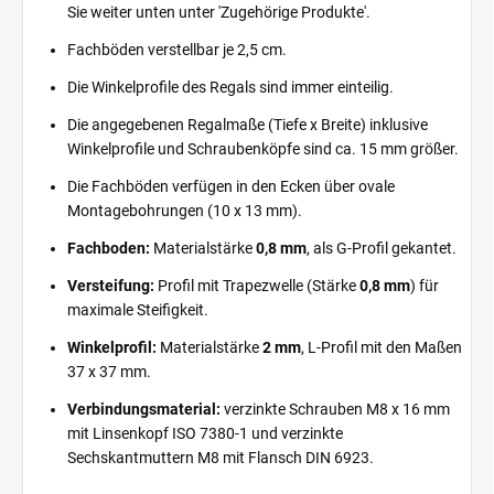
Sie weiter unten unter 'Zugehörige Produkte'.
Fachböden verstellbar je 2,5 cm.
Die Winkelprofile des Regals sind immer einteilig.
Die angegebenen Regalmaße (Tiefe x Breite) inklusive
Winkelprofile und Schraubenköpfe sind ca. 15 mm größer.
Die Fachböden verfügen in den Ecken über ovale
Montagebohrungen (10 x 13 mm).
Fachboden:
Materialstärke
0,8 mm
, als G-Profil gekantet.
Versteifung:
Profil mit Trapezwelle (Stärke
0,8 mm
) für
maximale Steifigkeit.
Winkelprofil:
Materialstärke
2 mm
, L-Profil mit den Maßen
37 x 37 mm.
Verbindungsmaterial:
verzinkte Schrauben M8 x 16 mm
mit Linsenkopf ISO 7380-1 und verzinkte
Sechskantmuttern M8 mit Flansch DIN 6923.