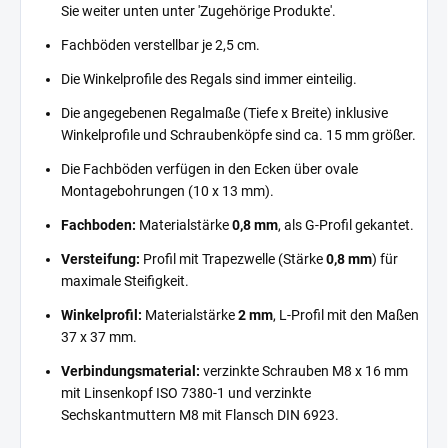
Sie weiter unten unter 'Zugehörige Produkte'.
Fachböden verstellbar je 2,5 cm.
Die Winkelprofile des Regals sind immer einteilig.
Die angegebenen Regalmaße (Tiefe x Breite) inklusive
Winkelprofile und Schraubenköpfe sind ca. 15 mm größer.
Die Fachböden verfügen in den Ecken über ovale
Montagebohrungen (10 x 13 mm).
Fachboden:
Materialstärke
0,8 mm
, als G-Profil gekantet.
Versteifung:
Profil mit Trapezwelle (Stärke
0,8 mm
) für
maximale Steifigkeit.
Winkelprofil:
Materialstärke
2 mm
, L-Profil mit den Maßen
37 x 37 mm.
Verbindungsmaterial:
verzinkte Schrauben M8 x 16 mm
mit Linsenkopf ISO 7380-1 und verzinkte
Sechskantmuttern M8 mit Flansch DIN 6923.