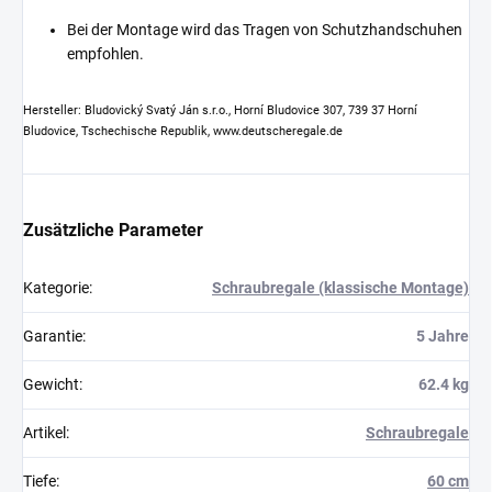
Bei der Montage wird das Tragen von Schutzhandschuhen
empfohlen.
Hersteller: Bludovický Svatý Ján s.r.o., Horní Bludovice 307, 739 37 Horní
Bludovice, Tschechische Republik, www.deutscheregale.de
Zusätzliche Parameter
Kategorie
:
Schraubregale (klassische Montage)
Garantie
:
5 Jahre
Gewicht
:
62.4 kg
Artikel
:
Schraubregale
Tiefe
:
60 cm