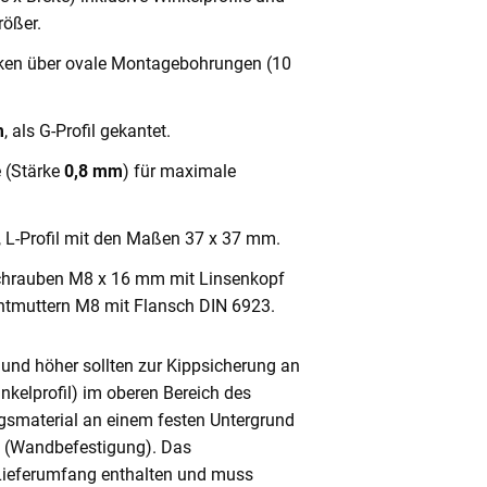
ößer.
cken über ovale Montagebohrungen (10
m
, als G-Profil gekantet.
e (Stärke
0,8 mm
) für maximale
, L-Profil mit den Maßen 37 x 37 mm.
chrauben M8 x 16 mm mit Linsenkopf
ntmuttern M8 mit Flansch DIN 6923.
und höher sollten zur Kippsicherung an
nkelprofil) im oberen Bereich des
gsmaterial an einem festen Untergrund
n (Wandbefestigung). Das
 Lieferumfang enthalten und muss