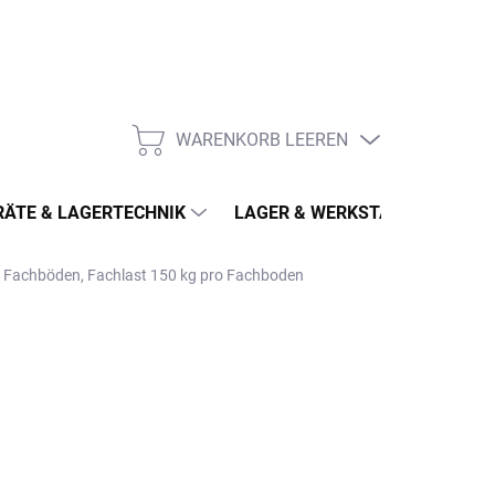
WARENKORB LEEREN
WARENKORB
ÄTE & LAGERTECHNIK
LAGER & WERKSTATT
MÖ
 4 Fachböden, Fachlast 150 kg pro Fachboden