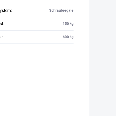
system
:
Schraubregale
st
:
150 kg
t
:
600 kg