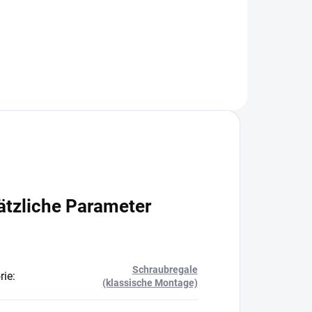
In den Warenkorb
ätzliche Parameter
Schraubregale
rie
:
(klassische Montage)