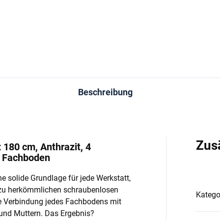
In den Warenkorb
In den Warenkorb
Beschreibung
Zus
 180 cm, Anthrazit, 4
o Fachboden
e solide Grundlage für jede Werkstatt,
 zu herkömmlichen schraubenlosen
Katego
e Verbindung jedes Fachbodens mit
und Muttern. Das Ergebnis?