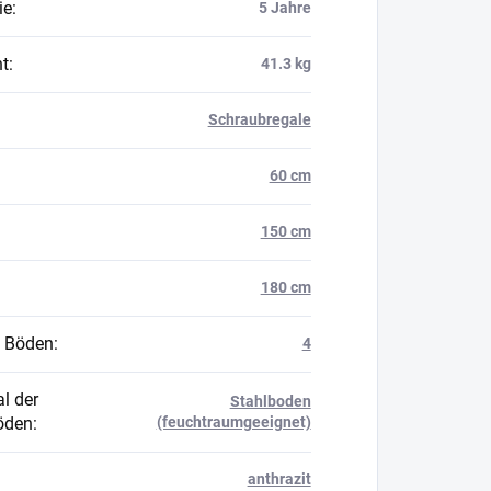
ie
:
5 Jahre
t
:
41.3 kg
Schraubregale
60 cm
150 cm
180 cm
 Böden
:
4
l der
Stahlboden
öden
:
(feuchtraumgeeignet)
anthrazit