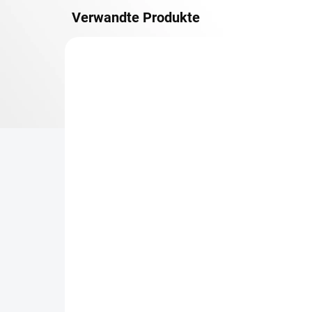
Verwandte Produkte
METALLBÖDEN
TOP: SCHRAUBREGALE
LIEFERZEIT CA. 21 TAGE
Zusatz-Fachboden
Be
Biedrax 60 x 150 cm,
Sc
Anthracit, Fachlast 150
Sc
kg
cm
€103,30
€7
€85,40 ohne MwSt.
€6,
−
+