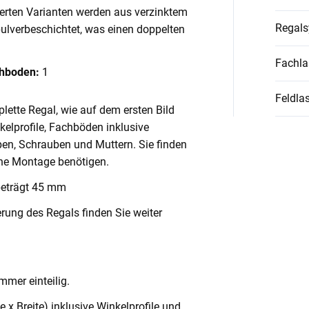
ierten Varianten werden aus verzinktem
Regal
pulverbeschichtet, was einen doppelten
Fachla
chboden:
1
Feldlas
lette Regal, wie auf dem ersten Bild
nkelprofile, Fachböden inklusive
en, Schrauben und Muttern. Sie finden
ache Montage benötigen.
beträgt 45 mm
rung des Regals finden Sie weiter
mmer einteilig.
x Breite) inklusive Winkelprofile und