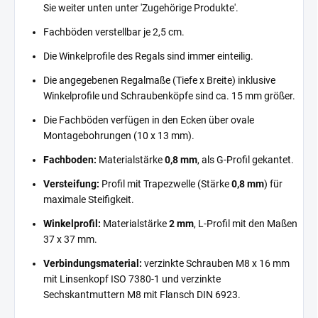
Sie weiter unten unter 'Zugehörige Produkte'.
Fachböden verstellbar je 2,5 cm.
Die Winkelprofile des Regals sind immer einteilig.
Die angegebenen Regalmaße (Tiefe x Breite) inklusive
Winkelprofile und Schraubenköpfe sind ca. 15 mm größer.
Die Fachböden verfügen in den Ecken über ovale
Montagebohrungen (10 x 13 mm).
Fachboden:
Materialstärke
0,8 mm
, als G-Profil gekantet.
Versteifung:
Profil mit Trapezwelle (Stärke
0,8 mm
) für
maximale Steifigkeit.
Winkelprofil:
Materialstärke
2 mm
, L-Profil mit den Maßen
37 x 37 mm.
Verbindungsmaterial:
verzinkte Schrauben M8 x 16 mm
mit Linsenkopf ISO 7380-1 und verzinkte
Sechskantmuttern M8 mit Flansch DIN 6923.