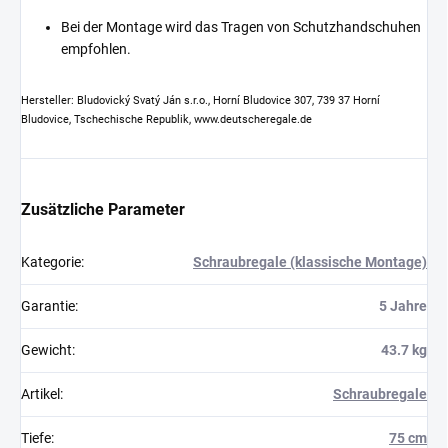
Bei der Montage wird das Tragen von Schutzhandschuhen
empfohlen.
Hersteller: Bludovický Svatý Ján s.r.o., Horní Bludovice 307, 739 37 Horní
Bludovice, Tschechische Republik, www.deutscheregale.de
Zusätzliche Parameter
Kategorie
:
Schraubregale (klassische Montage)
Garantie
:
5 Jahre
Gewicht
:
43.7 kg
Artikel
:
Schraubregale
Tiefe
:
75 cm