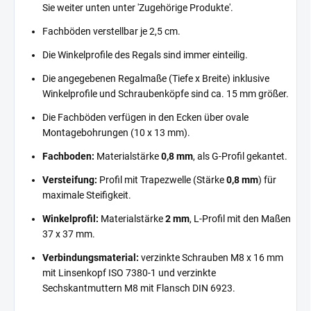
Sie weiter unten unter 'Zugehörige Produkte'.
Fachböden verstellbar je 2,5 cm.
Die Winkelprofile des Regals sind immer einteilig.
Die angegebenen Regalmaße (Tiefe x Breite) inklusive
Winkelprofile und Schraubenköpfe sind ca. 15 mm größer.
Die Fachböden verfügen in den Ecken über ovale
Montagebohrungen (10 x 13 mm).
Fachboden:
Materialstärke
0,8 mm
, als G-Profil gekantet.
Versteifung:
Profil mit Trapezwelle (Stärke
0,8 mm
) für
maximale Steifigkeit.
Winkelprofil:
Materialstärke
2 mm
, L-Profil mit den Maßen
37 x 37 mm.
Verbindungsmaterial:
verzinkte Schrauben M8 x 16 mm
mit Linsenkopf ISO 7380-1 und verzinkte
Sechskantmuttern M8 mit Flansch DIN 6923.