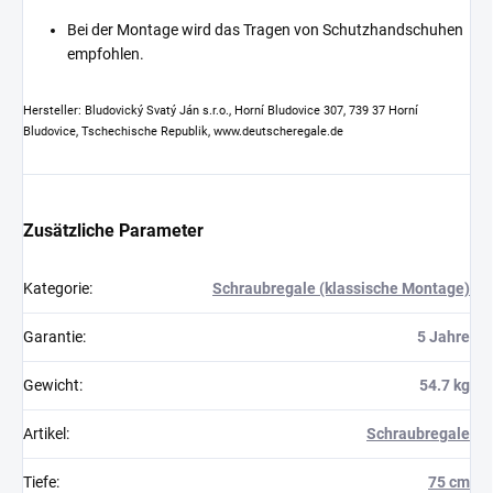
Bei der Montage wird das Tragen von Schutzhandschuhen
empfohlen.
Hersteller: Bludovický Svatý Ján s.r.o., Horní Bludovice 307, 739 37 Horní
Bludovice, Tschechische Republik, www.deutscheregale.de
Zusätzliche Parameter
Kategorie
:
Schraubregale (klassische Montage)
Garantie
:
5 Jahre
Gewicht
:
54.7 kg
Artikel
:
Schraubregale
Tiefe
:
75 cm