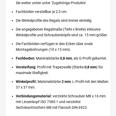
Sie weiter unten unter 'Zugehörige Produkte'.
Fachböden verstellbar je 2,5 cm.
Die Winkelprofile des Regals sind immer einteilig.
Die angegebenen Regalmaße (Tiefe x Breite) inklusive
Winkelprofile und Schraubenköpfe sind ca. 15 mm größer.
Die Fachböden verfügen in den Ecken über ovale
Montagebohrungen (10 x 13 mm).
Fachboden:
Materialstärke
0,8 mm
, als G-Profil gekantet.
Versteifung:
Profil mit Trapezwelle (Stärke
0,8 mm
) für
maximale Steifigkeit.
Winkelprofil:
Materialstärke
2 mm
, L-Profil mit den Maßen
37 x 37 mm.
Verbindungsmaterial:
verzinkte Schrauben M8 x 16 mm
mit Linsenkopf ISO 7380-1 und verzinkte
Sechskantmuttern M8 mit Flansch DIN 6923.