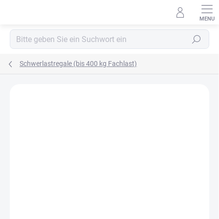
Zum
Inhalt
springen
Suchen
Schwerlastregale (bis 400 kg Fachlast)
MARKE:
BIEDRAX
OSB 10 MM (FEUCHT)