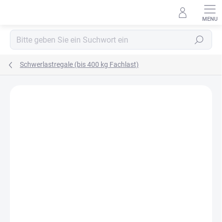
Zum
Inhalt
springen
Suchen
Schwerlastregale (bis 400 kg Fachlast)
MARKE:
BIEDRAX
OSB 10 MM (FEUCHT)