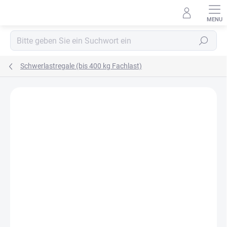
Zum
Inhalt
springen
Suchen
Schwerlastregale (bis 400 kg Fachlast)
MARKE:
BIEDRAX
OSB 10 MM (FEUCHT)