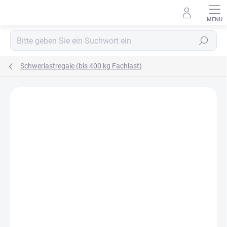
Zum
Inhalt
springen
Suchen
Schwerlastregale (bis 400 kg Fachlast)
MARKE:
BIEDRAX
OSB 10 MM (FEUCHT)