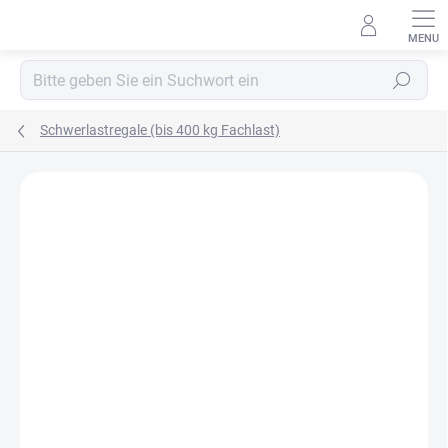
Zum
Inhalt
springen
Suchen
Schwerlastregale (bis 400 kg Fachlast)
MARKE:
BIEDRAX
OSB 10 MM (FEUCHT)