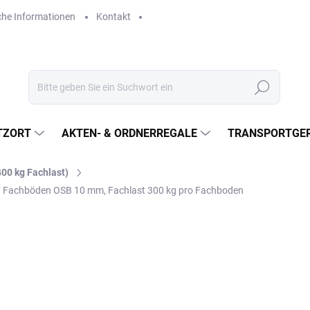
che Informationen
Kontakt
Suchen
TZORT
AKTEN- & ORDNERREGALE
TRANSPORTGER
400 kg Fachlast)
, 7 Fachböden OSB 10 mm, Fachlast 300 kg pro Fachboden
€150,90
€124,70 ohne MwSt.