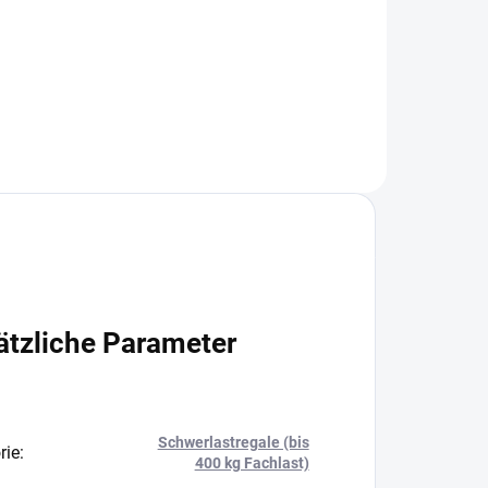
+
In den Warenkorb
ätzliche Parameter
Schwerlastregale (bis
rie
:
400 kg Fachlast)