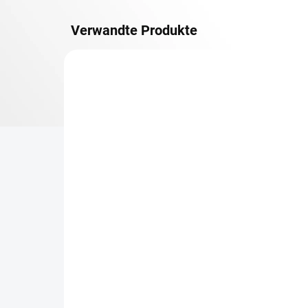
Verwandte Produkte
OSB 10 MM (FEUCHT)
LIEFERZEIT CA. 3 TAGE
Zusatz-Fachboden
Re
Biedrax 45 x 90 cm,
45
Schwarz, Fachboden OSB
ge
10 mm, Fachlast 300 kg
Ge
€18
€1
€14,90 ohne MwSt.
€1,