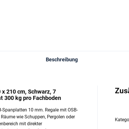
−
+
−
In den Warenkorb
In den Warenkorb
Beschreibung
Zus
0 x 210 cm, Schwarz, 7
t 300 kg pro Fachboden
B-Spanplatten 10 mm. Regale mit OSB-
e Räume wie Schuppen, Pergolen oder
Katego
enbereich mit direkter