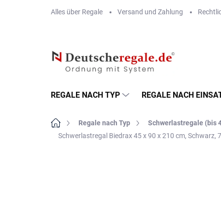
Zum
Alles über Regale
Versand und Zahlung
Rechtli
Inhalt
springen
REGALE NACH TYP
REGALE NACH EINSA
Startseite
Regale nach Typ
Schwerlastregale (bis 
Schwerlastregal Biedrax 45 x 90 x 210 cm, Schwarz
MARKE:
BIEDRAX
OSB 10 MM (FEUCHT)