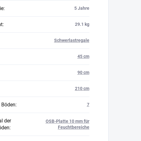
ie
:
5 Jahre
t
:
29.1 kg
Schwerlastregale
45 cm
90 cm
210 cm
 Böden
:
7
l der
OSB-Platte 10 mm für
öden
:
Feuchtbereiche