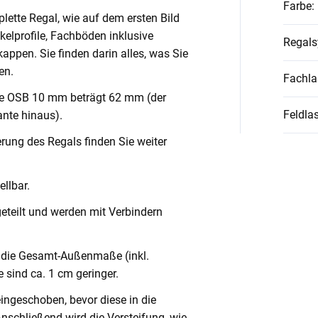
Farbe
:
lette Regal, wie auf dem ersten Bild
nkelprofile, Fachböden inklusive
Regal
ppen. Sie finden darin alles, was Sie
en.
Fachla
ve OSB 10 mm beträgt 62 mm (der
Feldlas
nte hinaus).
rung des Regals finden Sie weiter
llbar.
geteilt und werden mit Verbindern
die Gesamt-Außenmaße (inkl.
 sind ca. 1 cm geringer.
eingeschoben, bevor diese in die
Anschließend wird die Versteifung, wie