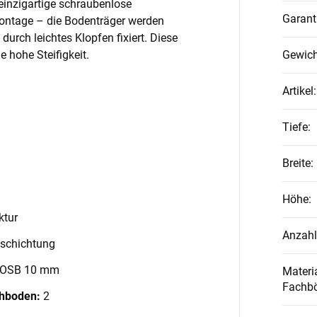
einzigartige schraubenlose
Garant
Montage – die Bodenträger werden
 durch leichtes Klopfen fixiert. Diese
 hohe Steifigkeit.
Gewich
Artikel
:
Tiefe
:
Breite
:
Höhe
:
ktur
Anzahl
schichtung
 OSB 10 mm
Materia
Fachb
chboden:
2