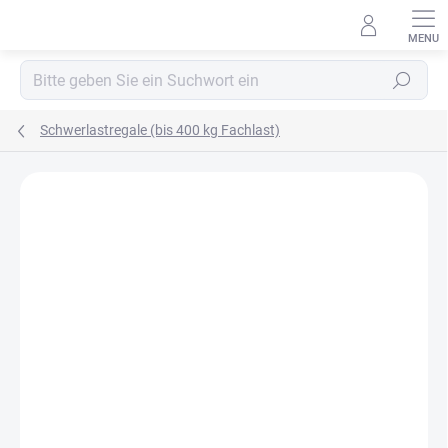
Zum
Inhalt
springen
Suchen
Schwerlastregale (bis 400 kg Fachlast)
MARKE:
BIEDRAX
OSB 10 MM (FEUCHT)