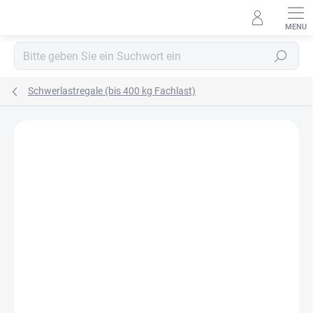
Zum
Inhalt
springen
Suchen
Schwerlastregale (bis 400 kg Fachlast)
MARKE:
BIEDRAX
OSB 10 MM (FEUCHT)