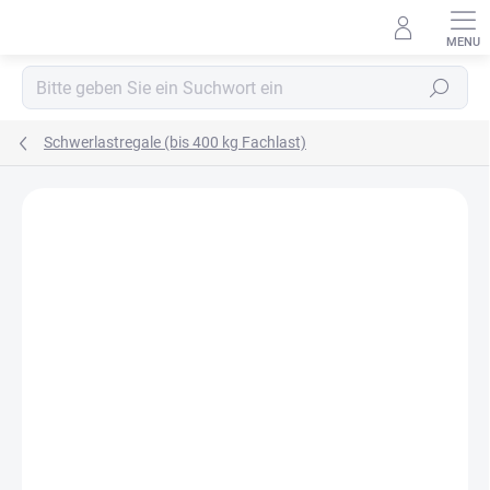
Zum
Inhalt
springen
Suchen
Schwerlastregale (bis 400 kg Fachlast)
MARKE:
BIEDRAX
OSB 10 MM (FEUCHT)