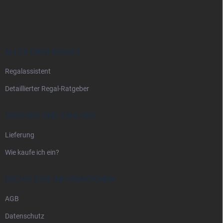
u
ß
z
e
i
ALLES ÜBER REGALE
l
Regalassistent
e
Detaillierter Regal-Ratgeber
VERSAND UND ZAHLUNG
Lieferung
Wie kaufe ich ein?
RECHTLICHE INFORMATIONEN
AGB
Datenschutz