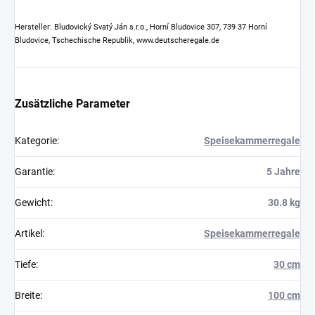
Hersteller: Bludovický Svatý Ján s.r.o., Horní Bludovice 307, 739 37 Horní
Bludovice, Tschechische Republik, www.deutscheregale.de
Zusätzliche Parameter
Kategorie
:
Speisekammerregale
Garantie
:
5 Jahre
Gewicht
:
30.8 kg
Artikel
:
Speisekammerregale
Tiefe
:
30 cm
Breite
:
100 cm