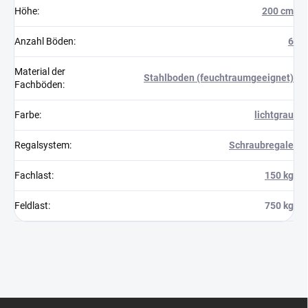
Höhe
:
200 cm
Anzahl Böden
:
6
Material der
Stahlboden (feuchtraumgeeignet)
Fachböden
:
Farbe
:
lichtgrau
Regalsystem
:
Schraubregale
Fachlast
:
150 kg
Feldlast
:
750 kg
F