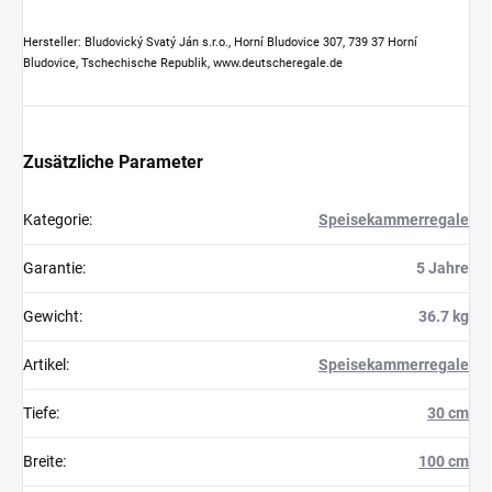
Hersteller: Bludovický Svatý Ján s.r.o., Horní Bludovice 307, 739 37 Horní
Bludovice, Tschechische Republik, www.deutscheregale.de
Zusätzliche Parameter
Kategorie
:
Speisekammerregale
Garantie
:
5 Jahre
Gewicht
:
36.7 kg
Artikel
:
Speisekammerregale
Tiefe
:
30 cm
Breite
:
100 cm