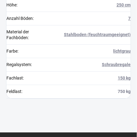
Höhe
:
250 cm
Anzahl Böden
:
7
Material der
Stahlboden (feuchtraumgeeignet)
Fachböden
:
Farbe
:
lichtgrau
Regalsystem
:
Schraubregale
Fachlast
:
150 kg
Feldlast
:
750 kg
F