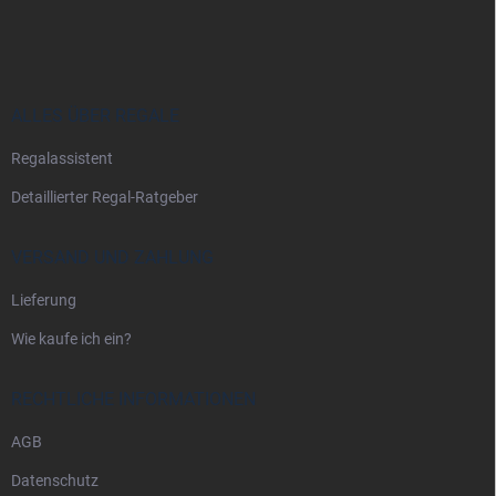
u
ß
z
e
i
ALLES ÜBER REGALE
l
Regalassistent
e
Detaillierter Regal-Ratgeber
VERSAND UND ZAHLUNG
Lieferung
Wie kaufe ich ein?
RECHTLICHE INFORMATIONEN
AGB
Datenschutz