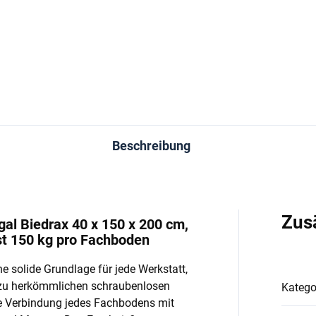
−
+
−
In den Warenkorb
In den Warenkorb
Beschreibung
Zus
l Biedrax 40 x 150 x 200 cm,
st 150 kg pro Fachboden
e solide Grundlage für jede Werkstatt,
 zu herkömmlichen schraubenlosen
Katego
e Verbindung jedes Fachbodens mit