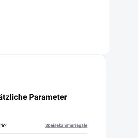
+
−
+
In den Warenkorb
ätzliche Parameter
rie
:
Speisekammerregale