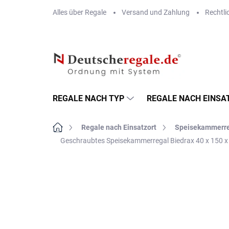
Zum
Alles über Regale
Versand und Zahlung
Rechtli
Inhalt
springen
REGALE NACH TYP
REGALE NACH EINSA
Startseite
Regale nach Einsatzort
Speisekammerr
Geschraubtes Speisekammerregal Biedrax 40 x 150 x 
MARKE:
BIEDRAX
VERSAND GRATIS
METALLBÖDEN
TOP: SCHRAUBREGALE