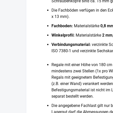
Schraubenköpfe sind ca. 15 mm gr
Die Fachböden verfügen in den E
x 13 mm).
Fachboden:
Materialstärke
0,8 m
Winkelprofil:
Materialstärke
2 mm
Verbindungsmaterial:
verzinkte S
ISO 7380-1 und verzinkte Sechska
Regale mit einer Höhe von 180 cm 
mindestens zwei Stellen (1x pro Wi
Regals mit geeignetem Befestigun
(z.B. einer Wand) verankert werde
Befestigungsmaterial ist nicht im
separat bestellt werden.
Die angegebene Fachlast gilt nur b
Lagergut darf die Abmessungen de