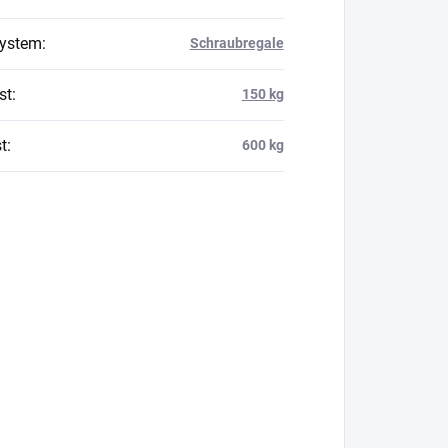
system
:
Schraubregale
st
:
150 kg
t
:
600 kg