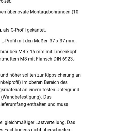
ößer.
cken über ovale Montagebohrungen (10
m
, als G-Profil gekantet.
, L-Profil mit den Maßen 37 x 37 mm.
chrauben M8 x 16 mm mit Linsenkopf
ntmuttern M8 mit Flansch DIN 6923.
und höher sollten zur Kippsicherung an
nkelprofil) im oberen Bereich des
gsmaterial an einem festen Untergrund
n (Wandbefestigung). Das
 Lieferumfang enthalten und muss
ei gleichmäßiger Lastverteilung. Das
s Fachbodens nicht überschreiten.