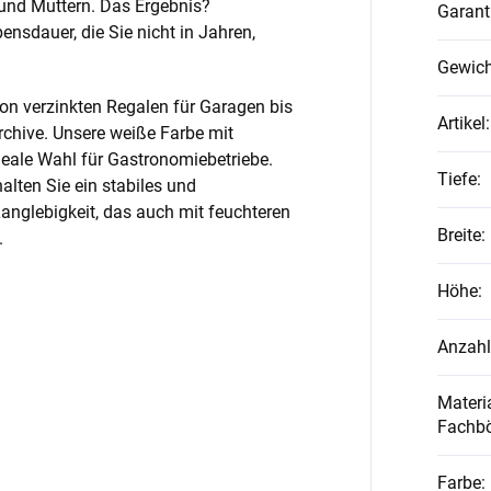
und Muttern. Das Ergebnis?
Garant
nsdauer, die Sie nicht in Jahren,
Gewich
on verzinkten Regalen für Garagen bis
Artikel
:
rchive. Unsere weiße Farbe mit
ideale Wahl für Gastronomiebetriebe.
Tiefe
:
alten Sie ein stabiles und
anglebigkeit, das auch mit feuchteren
Breite
:
.
Höhe
:
Anzahl
Materia
Fachb
Farbe
: