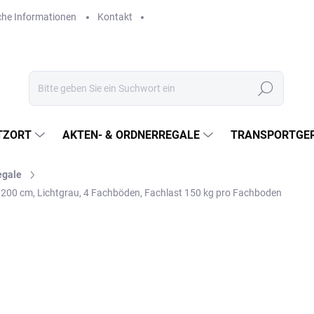
che Informationen
Kontakt
Suchen
TZORT
AKTEN- & ORDNERREGALE
TRANSPORTGER
egale
200 cm, Lichtgrau, 4 Fachböden, Fachlast 150 kg pro Fachboden
€404,10
€334 ohne MwSt.