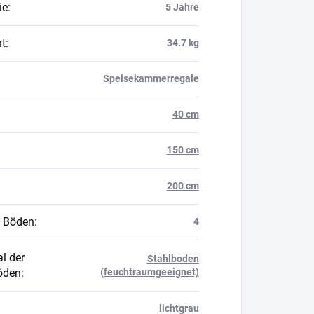
ie
:
5 Jahre
t
:
34.7 kg
Speisekammerregale
40 cm
150 cm
200 cm
 Böden
:
4
l der
Stahlboden
öden
:
(feuchtraumgeeignet)
lichtgrau