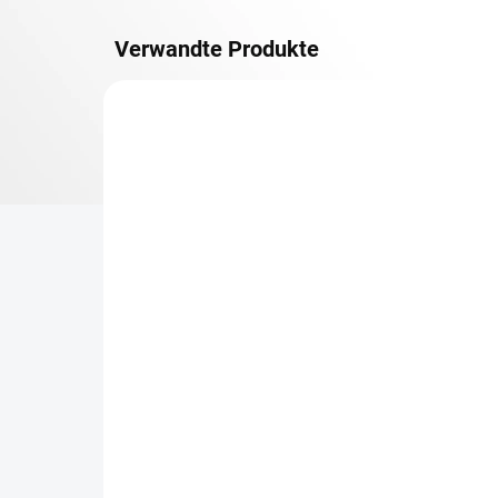
Verwandte Produkte
METALLBÖDEN
TOP: SCHRAUBREGALE
LIEFERZEIT CA. 21 TAGE
Zusatz-Fachboden
Be
Biedrax 40 x 150 cm,
Sc
Lichtgrau, Fachlast 150
Sc
kg
cm
€76,70
€6
€63,40 ohne MwSt.
€5,