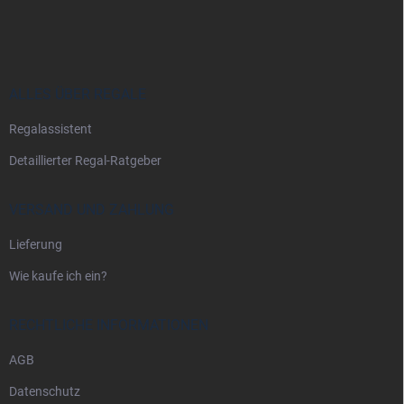
u
ß
z
e
i
ALLES ÜBER REGALE
l
Regalassistent
e
Detaillierter Regal-Ratgeber
VERSAND UND ZAHLUNG
Lieferung
Wie kaufe ich ein?
RECHTLICHE INFORMATIONEN
AGB
Datenschutz