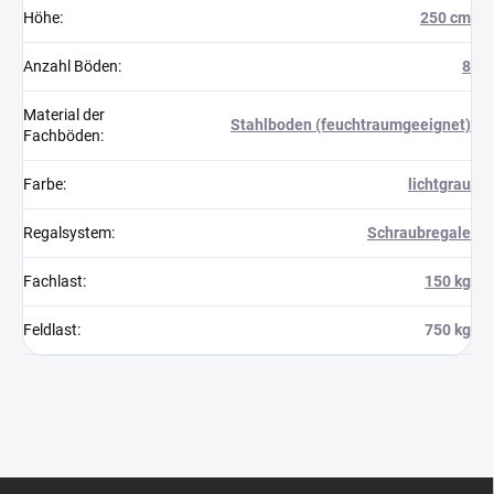
Höhe
:
250 cm
Anzahl Böden
:
8
Material der
Stahlboden (feuchtraumgeeignet)
Fachböden
:
Farbe
:
lichtgrau
Regalsystem
:
Schraubregale
Fachlast
:
150 kg
Feldlast
:
750 kg
F