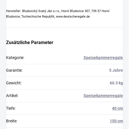
Hersteller: Bludovický Svatý Ján s.r.o., Horní Bludovice 307, 739 37 Horní
Bludovice, Tschechische Republik, www.deutscheregale.de
Zusätzliche Parameter
Kategorie
:
Speisekammerregale
Garantie
:
5 Jahre
Gewicht
:
60.3 kg
Artikel
:
Speisekammerregale
Tiefe
:
40 cm
Breite
:
150 cm