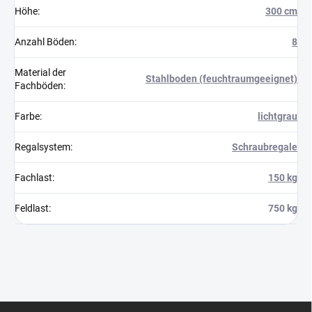
Höhe
:
300 cm
Anzahl Böden
:
8
Material der
Stahlboden (feuchtraumgeeignet)
Fachböden
:
Farbe
:
lichtgrau
Regalsystem
:
Schraubregale
Fachlast
:
150 kg
Feldlast
:
750 kg
F