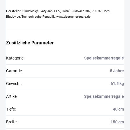
Hersteller: Bludovický Svatý Ján s.r.o., Horní Bludovice 307, 739 37 Horní
Bludovice, Tschechische Republik, www.deutscheregale.de
Zusätzliche Parameter
Kategorie
:
Speisekammerregale
Garantie
:
5 Jahre
Gewicht
:
61.5 kg
Artikel
:
Speisekammerregale
Tiefe
:
40 cm
Breite
:
150 cm