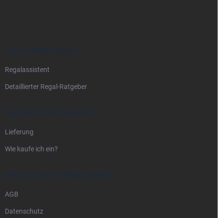
u
ß
z
e
i
ALLES ÜBER REGALE
l
Regalassistent
e
Detaillierter Regal-Ratgeber
VERSAND UND ZAHLUNG
Lieferung
Wie kaufe ich ein?
RECHTLICHE INFORMATIONEN
AGB
Datenschutz