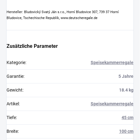
Hersteller: Bludovický Svatý Ján s.r.o., Horní Bludovice 307, 739 37 Horní
Bludovice, Tschechische Republik, www.deutscheregale.de
Zusätzliche Parameter
Kategorie
:
Speisekammerregale
Garantie
:
5 Jahre
Gewicht
:
18.4 kg
Artikel
:
Speisekammerregale
Tiefe
:
45 cm
Breite
:
100 cm