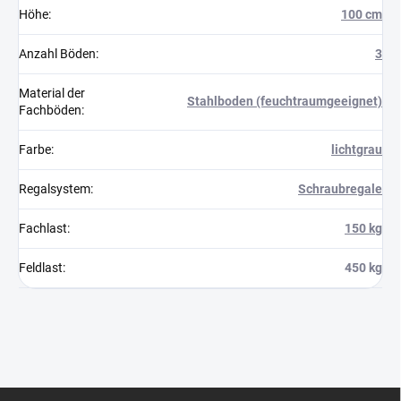
Höhe
:
100 cm
Anzahl Böden
:
3
Material der
Stahlboden (feuchtraumgeeignet)
Fachböden
:
Farbe
:
lichtgrau
Regalsystem
:
Schraubregale
Fachlast
:
150 kg
Feldlast
:
450 kg
F