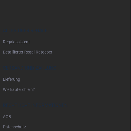
u
ß
z
e
i
ALLES ÜBER REGALE
l
Regalassistent
e
Detaillierter Regal-Ratgeber
VERSAND UND ZAHLUNG
Lieferung
Wie kaufe ich ein?
RECHTLICHE INFORMATIONEN
AGB
Datenschutz