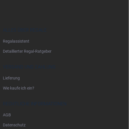
u
ß
z
e
i
ALLES ÜBER REGALE
l
Regalassistent
e
Detaillierter Regal-Ratgeber
VERSAND UND ZAHLUNG
Lieferung
Wie kaufe ich ein?
RECHTLICHE INFORMATIONEN
AGB
Datenschutz