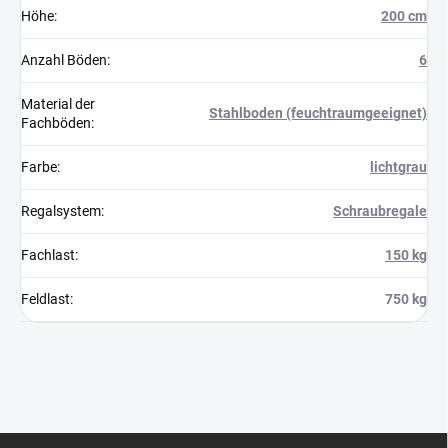
Höhe
:
200 cm
Anzahl Böden
:
6
Material der
Stahlboden (feuchtraumgeeignet)
Fachböden
:
Farbe
:
lichtgrau
Regalsystem
:
Schraubregale
Fachlast
:
150 kg
Feldlast
:
750 kg
F