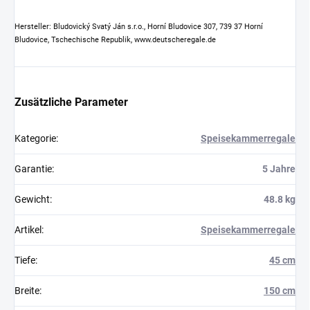
Hersteller: Bludovický Svatý Ján s.r.o., Horní Bludovice 307, 739 37 Horní
Bludovice, Tschechische Republik, www.deutscheregale.de
Zusätzliche Parameter
Kategorie
:
Speisekammerregale
Garantie
:
5 Jahre
Gewicht
:
48.8 kg
Artikel
:
Speisekammerregale
Tiefe
:
45 cm
Breite
:
150 cm