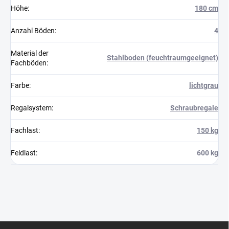
Höhe
:
180 cm
Anzahl Böden
:
4
Material der
Stahlboden (feuchtraumgeeignet)
Fachböden
:
Farbe
:
lichtgrau
Regalsystem
:
Schraubregale
Fachlast
:
150 kg
Feldlast
:
600 kg
F