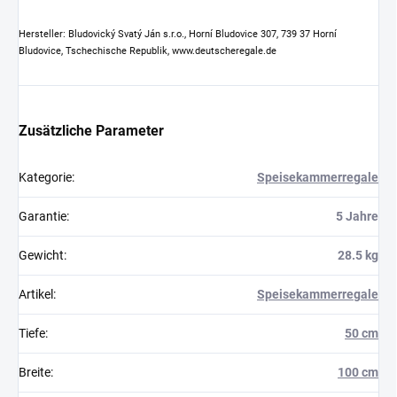
Hersteller: Bludovický Svatý Ján s.r.o., Horní Bludovice 307, 739 37 Horní
Bludovice, Tschechische Republik, www.deutscheregale.de
Zusätzliche Parameter
Kategorie
:
Speisekammerregale
Garantie
:
5 Jahre
Gewicht
:
28.5 kg
Artikel
:
Speisekammerregale
Tiefe
:
50 cm
Breite
:
100 cm