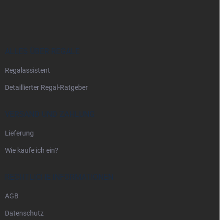
u
ß
z
e
i
ALLES ÜBER REGALE
l
Regalassistent
e
Detaillierter Regal-Ratgeber
VERSAND UND ZAHLUNG
Lieferung
Wie kaufe ich ein?
RECHTLICHE INFORMATIONEN
AGB
Datenschutz