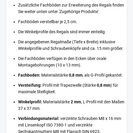
Zusätzliche Fachböden zur Erweiterung des Regals finden
Sie weiter unten unter 'Zugehörige Produkte'.
Fachböden verstellbar je 2,5 cm.
Die Winkelprofile des Regals sind immer einteilig.
Die angegebenen Regalmaße (Tiefe x Breite) inklusive
Winkelprofile und Schraubenköpfe sind ca. 15 mm größer.
Die Fachböden verfügen in den Ecken über ovale
Montagebohrungen (10 x 13 mm).
Fachboden:
Materialstärke
0,8 mm
, als G-Profil gekantet.
Versteifung:
Profil mit Trapezwelle (Stärke
0,8 mm
) für
maximale Steifigkeit.
Winkelprofil:
Materialstärke
2 mm
, L-Profil mit den Maßen
37 x 37 mm.
Verbindungsmaterial:
verzinkte Schrauben M8 x 16 mm
mit Linsenkopf ISO 7380-1 und verzinkte
Sechskantmuttern M8 mit Flansch DIN 6923.