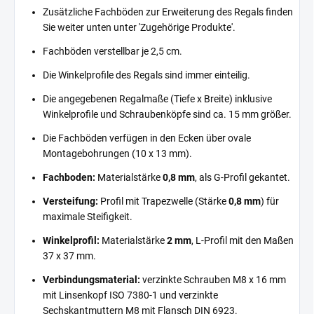
Zusätzliche Fachböden zur Erweiterung des Regals finden
Sie weiter unten unter 'Zugehörige Produkte'.
Fachböden verstellbar je 2,5 cm.
Die Winkelprofile des Regals sind immer einteilig.
Die angegebenen Regalmaße (Tiefe x Breite) inklusive
Winkelprofile und Schraubenköpfe sind ca. 15 mm größer.
Die Fachböden verfügen in den Ecken über ovale
Montagebohrungen (10 x 13 mm).
Fachboden:
Materialstärke
0,8 mm
, als G-Profil gekantet.
Versteifung:
Profil mit Trapezwelle (Stärke
0,8 mm
) für
maximale Steifigkeit.
Winkelprofil:
Materialstärke
2 mm
, L-Profil mit den Maßen
37 x 37 mm.
Verbindungsmaterial:
verzinkte Schrauben M8 x 16 mm
mit Linsenkopf ISO 7380-1 und verzinkte
Sechskantmuttern M8 mit Flansch DIN 6923.