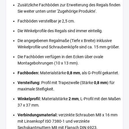
Zusätzliche Fachböden zur Erweiterung des Regals finden
Sie weiter unten unter 'Zugehörige Produkte'.
Fachböden verstellbar je 2,5 cm.
Die Winkelprofile des Regals sind immer einteilig.
Die angegebenen Regalmaße (Tiefe x Breite) inklusive
Winkelprofile und Schraubenköpfe sind ca. 15 mm größer.
Die Fachböden verfügen in den Ecken über ovale
Montagebohrungen (10 x 13 mm).
Fachboden:
Materialstärke
0,8 mm
, als G-Profil gekantet.
Versteifung:
Profil mit Trapezwelle (Stärke
0,8 mm
) für
maximale Steifigkeit.
Winkelprofil:
Materialstärke
2 mm
, L-Profil mit den Maßen
37 x 37 mm.
Verbindungsmaterial:
verzinkte Schrauben M8 x 16 mm
mit Linsenkopf ISO 7380-1 und verzinkte
Sechskantmuttern M8 mit Flansch DIN 6923.