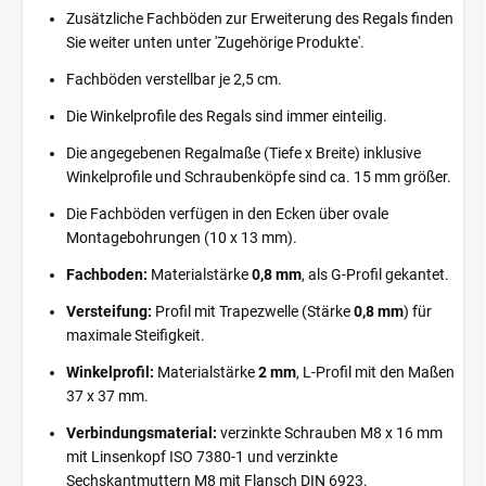
Zusätzliche Fachböden zur Erweiterung des Regals finden
Sie weiter unten unter 'Zugehörige Produkte'.
Fachböden verstellbar je 2,5 cm.
Die Winkelprofile des Regals sind immer einteilig.
Die angegebenen Regalmaße (Tiefe x Breite) inklusive
Winkelprofile und Schraubenköpfe sind ca. 15 mm größer.
Die Fachböden verfügen in den Ecken über ovale
Montagebohrungen (10 x 13 mm).
Fachboden:
Materialstärke
0,8 mm
, als G-Profil gekantet.
Versteifung:
Profil mit Trapezwelle (Stärke
0,8 mm
) für
maximale Steifigkeit.
Winkelprofil:
Materialstärke
2 mm
, L-Profil mit den Maßen
37 x 37 mm.
Verbindungsmaterial:
verzinkte Schrauben M8 x 16 mm
mit Linsenkopf ISO 7380-1 und verzinkte
Sechskantmuttern M8 mit Flansch DIN 6923.