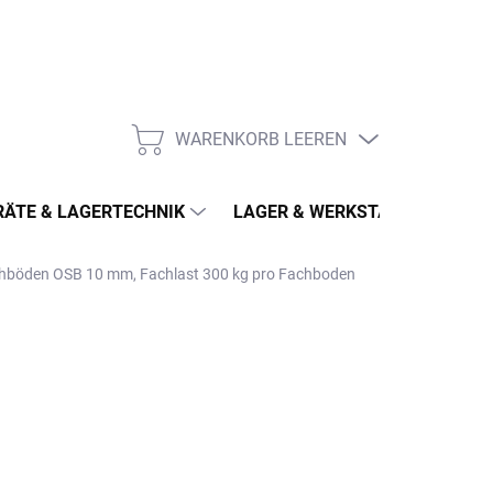
WARENKORB LEEREN
WARENKORB
ÄTE & LAGERTECHNIK
LAGER & WERKSTATT
MÖ
achböden OSB 10 mm, Fachlast 300 kg pro Fachboden