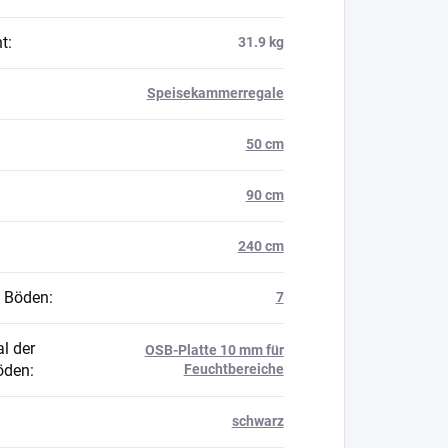
t
:
31.9 kg
Speisekammerregale
50 cm
90 cm
240 cm
 Böden
:
7
l der
OSB-Platte 10 mm für
öden
:
Feuchtbereiche
schwarz