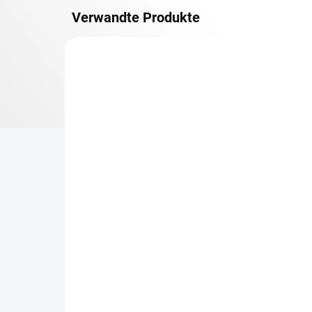
Verwandte Produkte
OSB 10 MM (FEUCHT)
LIEFERZEIT CA. 3 TAGE
Zusatz-Fachboden
Re
Biedrax 50 x 90 cm,
50
Schwarz, Fachboden OSB
ge
10 mm, Fachlast 300 kg
Ge
€19,80
€1
€16,40 ohne MwSt.
€1,
−
+