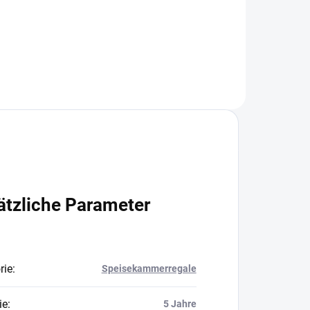
In den Warenkorb
ätzliche Parameter
rie
:
Speisekammerregale
ie
:
5 Jahre