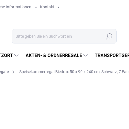
che Informationen
Kontakt
Suchen
TZORT
AKTEN- & ORDNERREGALE
TRANSPORTGER
egale
Speisekammerregal Biedrax 50 x 90 x 240 cm, Schwarz, 7 F
€166
€137,20 ohne MwSt.
Verkaufspreis:
LIEFERZEIT CA. 3 TAGE