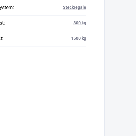
system
:
Steckregale
st
:
300 kg
t
:
1500 kg