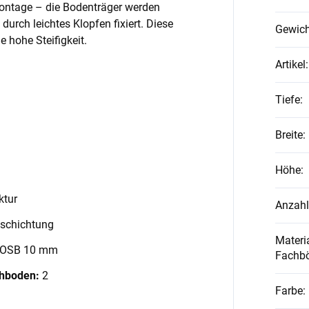
Montage – die Bodenträger werden
 durch leichtes Klopfen fixiert. Diese
Gewich
 hohe Steifigkeit.
Artikel
:
Tiefe
:
Breite
:
Höhe
:
ktur
Anzahl
schichtung
Materia
 OSB 10 mm
Fachb
chboden:
2
Farbe
: