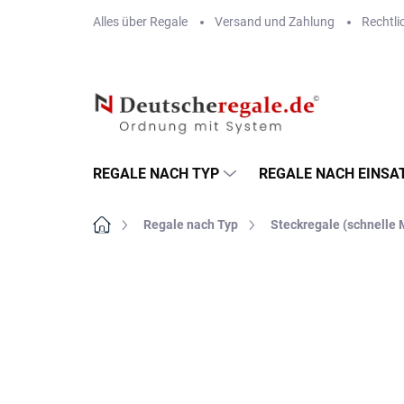
Zum
Alles über Regale
Versand und Zahlung
Rechtli
Inhalt
springen
REGALE NACH TYP
REGALE NACH EINSA
Startseite
Regale nach Typ
Steckregale (schnelle
MARKE:
BIEDRAX
OSB 10 MM (FEUCHT)