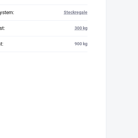
system
:
Steckregale
st
:
300 kg
t
:
900 kg