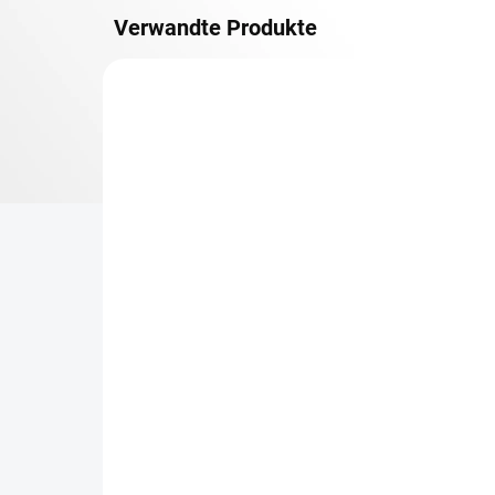
Verwandte Produkte
OSB 10 MM (FEUCHT)
LIEFERZEIT CA. 3 TAGE
Zusatz-Fachboden
Re
Biedrax 35 x 90 cm,
90
Schwarz, Fachboden OSB
ge
10 mm, Fachlast 300 kg
Ge
€15,70
€2
€13 ohne MwSt.
€1,
−
+