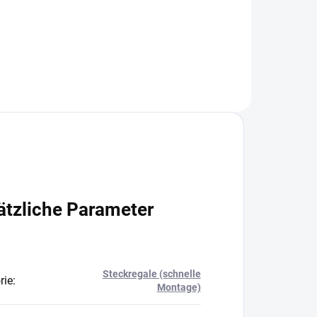
In den Warenkorb
ätzliche Parameter
Steckregale (schnelle
rie
:
Montage)