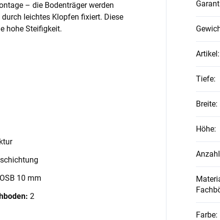
Garant
Montage – die Bodenträger werden
 durch leichtes Klopfen fixiert. Diese
 hohe Steifigkeit.
Gewich
Artikel
:
Tiefe
:
Breite
:
Höhe
:
ktur
Anzahl
schichtung
 OSB 10 mm
Materia
Fachb
chboden:
2
Farbe
: