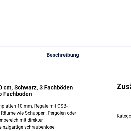
In den Warenkorb
In den Warenkorb
Beschreibung
Zus
20 cm, Schwarz, 3 Fachböden
ro Fachboden
nplatten 10 mm. Regale mit OSB-
e Räume wie Schuppen, Pergolen oder
Katego
enbereich mit direkter
einzigartige schraubenlose