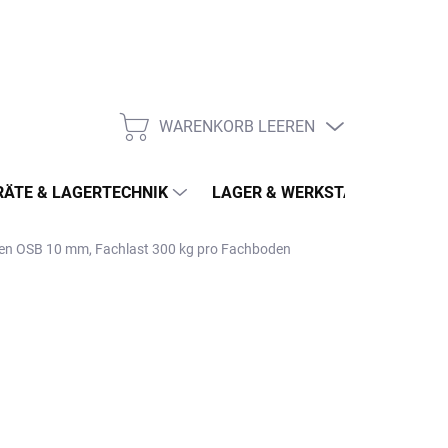
WARENKORB LEEREN
WARENKORB
ÄTE & LAGERTECHNIK
LAGER & WERKSTATT
MÖ
öden OSB 10 mm, Fachlast 300 kg pro Fachboden