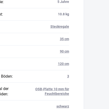
ie
:
5 Jahre
t
:
10.8 kg
Steckregale
35 cm
90 cm
120 cm
 Böden
:
3
l der
OSB-Platte 10 mm für
öden
:
Feuchtbereiche
schwarz